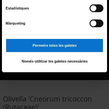
Estadístiques
Màrqueting
Permetre totes les galetes
Només utilitzar les galetes necessàries
Olivella 'Cneorum tricoccon
(Rutaceae)'