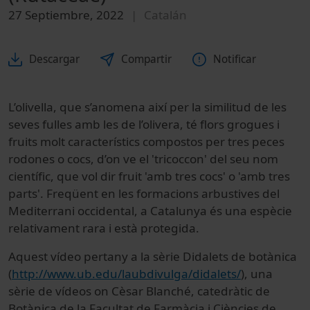
27 Septiembre, 2022
Catalán
Descargar
Compartir
Notificar
L’olivella, que s’anomena així per la similitud de les
seves fulles amb les de l’olivera, té flors grogues i
fruits molt característics compostos per tres peces
rodones o cocs, d’on ve el 'tricoccon' del seu nom
científic, que vol dir fruit 'amb tres cocs' o 'amb tres
parts'. Freqüent en les formacions arbustives del
Mediterrani occidental, a Catalunya és una espècie
relativament rara i està protegida.
Aquest vídeo pertany a la sèrie Didalets de botànica
(
http://www.ub.edu/laubdivulga/didalets/
)
, una
sèrie de vídeos on Cèsar Blanché, catedràtic de
Botànica de la Facultat de Farmàcia i Ciències de