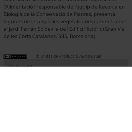
l’Alimentació i responsable de l’equip de Recerca en
Biologia de la Conservació de Plantes, presenta
algunes de les espècies vegetals que podem trobar
al jardí Ferran Soldevila de l’Edifici Històric (Gran Via
de les Corts Catalanes, 585, Barcelona).
© Unitat de Producció Audiovisual
Col·lecció
Visites Botàniques. Didalets de botànica
Promocional
Ciències
Reportajes
Biología
Universitat de Barcelona
Blanché i Vergés, Cèsar
botànica