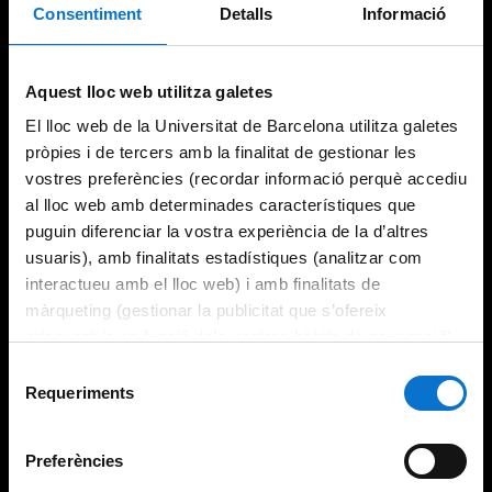
Consentiment
Detalls
Informació
Try again
Aquest lloc web utilitza galetes
El lloc web de la Universitat de Barcelona utilitza galetes
pròpies i de tercers amb la finalitat de gestionar les
vostres preferències (recordar informació perquè accediu
al lloc web amb determinades característiques que
puguin diferenciar la vostra experiència de la d’altres
usuaris), amb finalitats estadístiques (analitzar com
interactueu amb el lloc web) i amb finalitats de
màrqueting (gestionar la publicitat que s’ofereix
adequant-la en funció dels vostres hàbits de navegació).
Per obtenir més informació sobre les galetes podeu
Selecció
consultar la
Política de galetes del lloc web de la
Requeriments
de
Universitat de Barcelona
.
consentiment
Preferències