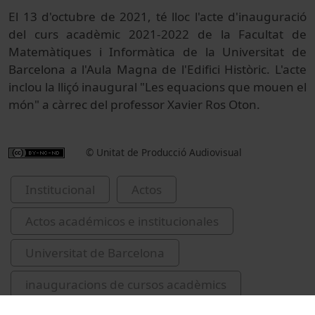
El 13 d'octubre de 2021, té lloc l'acte d'inauguració
del curs acadèmic 2021-2022 de la Facultat de
Matemàtiques i Informàtica de la Universitat de
Barcelona a l'Aula Magna de l'Edifici Històric. L'acte
inclou la lliçó inaugural "Les equacions que mouen el
món" a càrrec del professor Xavier Ros Oton.
© Unitat de Producció Audiovisual
Institucional
Actos
Actos académicos e institucionales
Universitat de Barcelona
inauguracions de cursos acadèmics