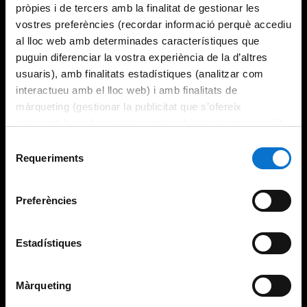
pròpies i de tercers amb la finalitat de gestionar les
vostres preferències (recordar informació perquè accediu
al lloc web amb determinades característiques que
puguin diferenciar la vostra experiència de la d’altres
usuaris), amb finalitats estadístiques (analitzar com
interactueu amb el lloc web) i amb finalitats de
màrqueting (gestionar la publicitat que s’ofereix
adequant-la en funció dels vostres hàbits de navegació).
Per obtenir més informació sobre les galetes podeu
Selecció
consultar la
Política de galetes del lloc web de la
Requeriments
de
Universitat de Barcelona
.
consentiment
Preferències
Estadístiques
Màrqueting