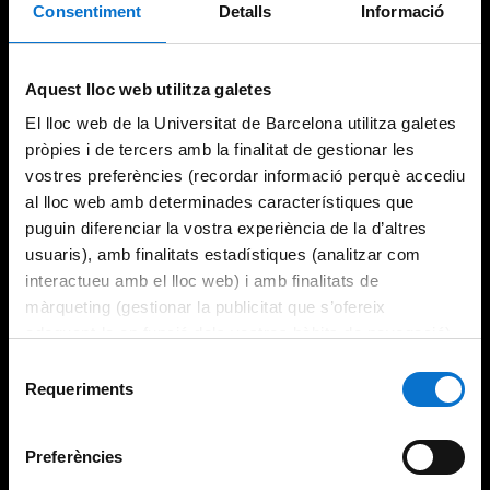
Consentiment
Detalls
Informació
Try again
Aquest lloc web utilitza galetes
El lloc web de la Universitat de Barcelona utilitza galetes
pròpies i de tercers amb la finalitat de gestionar les
vostres preferències (recordar informació perquè accediu
al lloc web amb determinades característiques que
puguin diferenciar la vostra experiència de la d’altres
usuaris), amb finalitats estadístiques (analitzar com
interactueu amb el lloc web) i amb finalitats de
màrqueting (gestionar la publicitat que s’ofereix
adequant-la en funció dels vostres hàbits de navegació).
Per obtenir més informació sobre les galetes podeu
Selecció
consultar la
Política de galetes del lloc web de la
Requeriments
de
Universitat de Barcelona
.
consentiment
Preferències