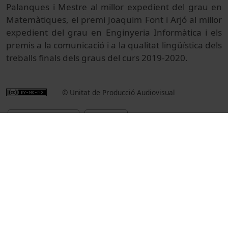
Palanques i Mestre al millor expedient del grau en
Matemàtiques, el premi Joaquim Font i Arjó al millor
expedient del grau en Enginyeria Informàtica i els
premis a la comunicació i a la qualitat lingüística dels
treballs finals dels graus del curs 2019-2020.
© Unitat de Producció Audiovisual
Institucional
Actos
Actos académicos e institucionales
Universitat de Barcelona
cerimònies de graduació
lliuraments de premis i distincions