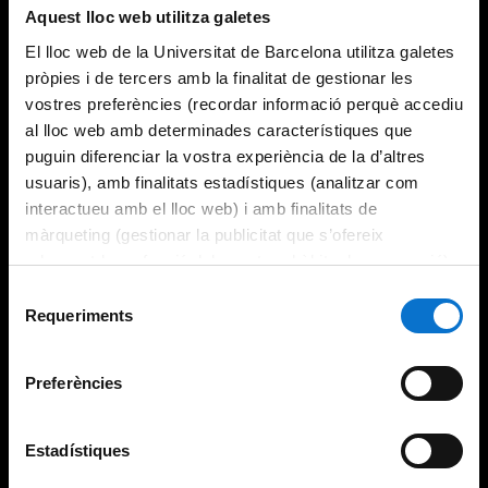
Aquest lloc web utilitza galetes
El lloc web de la Universitat de Barcelona utilitza galetes
pròpies i de tercers amb la finalitat de gestionar les
vostres preferències (recordar informació perquè accediu
al lloc web amb determinades característiques que
puguin diferenciar la vostra experiència de la d’altres
usuaris), amb finalitats estadístiques (analitzar com
interactueu amb el lloc web) i amb finalitats de
màrqueting (gestionar la publicitat que s’ofereix
adequant-la en funció dels vostres hàbits de navegació).
Per obtenir més informació sobre les galetes podeu
Selecció
consultar la
Política de galetes del lloc web de la
Requeriments
de
Universitat de Barcelona
.
consentiment
Preferències
Estadístiques