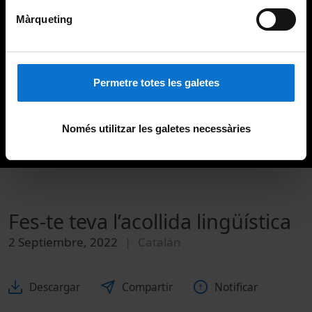
Màrqueting
Permetre totes les galetes
Només utilitzar les galetes necessàries
Fes-te teva l’acollida lingüística
2 Septiembre, 2022
Catalán
Descargar
Compartir
Notificar