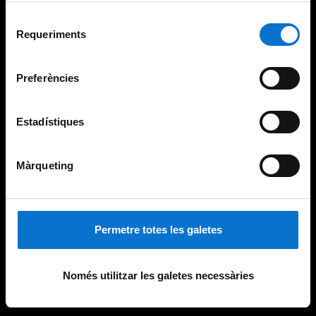
Per obtenir més informació sobre les galetes podeu
Selecció
consultar la
Política de galetes del lloc web de la
Requeriments
de
Universitat de Barcelona
.
consentiment
Preferències
Estadístiques
Màrqueting
Permetre totes les galetes
Només utilitzar les galetes necessàries