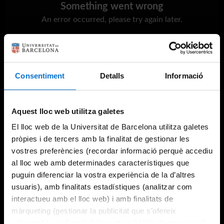
Something went wrong
An error occurred, please try again later.
Try again
Consentiment
Detalls
Informació
Aquest lloc web utilitza galetes
El lloc web de la Universitat de Barcelona utilitza galetes
pròpies i de tercers amb la finalitat de gestionar les
vostres preferències (recordar informació perquè accediu
al lloc web amb determinades característiques que
puguin diferenciar la vostra experiència de la d’altres
usuaris), amb finalitats estadístiques (analitzar com
interactueu amb el lloc web) i amb finalitats de
màrqueting (gestionar la publicitat que s’ofereix
adequant-la en funció dels vostres hàbits de navegació).