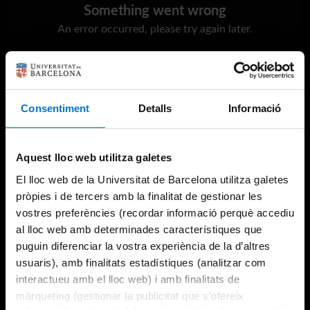
Something went wrong
An error occurred, please try again later.
Try again
Consentiment
Detalls
Informació
Aquest lloc web utilitza galetes
El lloc web de la Universitat de Barcelona utilitza galetes
pròpies i de tercers amb la finalitat de gestionar les
vostres preferències (recordar informació perquè accediu
al lloc web amb determinades característiques que
puguin diferenciar la vostra experiència de la d’altres
usuaris), amb finalitats estadístiques (analitzar com
interactueu amb el lloc web) i amb finalitats de
màrqueting (gestionar la publicitat que s’ofereix