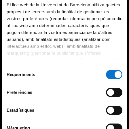
El lloc web de la Universitat de Barcelona utilitza galetes
pròpies i de tercers amb la finalitat de gestionar les
vostres preferències (recordar informació perquè accediu
al lloc web amb determinades característiques que
puguin diferenciar la vostra experiència de la d’altres
usuaris), amb finalitats estadístiques (analitzar com
interactueu amb el lloc web) i amb finalitats de
màrqueting (gestionar la publicitat que s’ofereix
adequant-la en funció dels vostres hàbits de navegació).
Per obtenir més informació sobre les galetes podeu
Selecció
consultar la
Política de galetes del lloc web de la
Requeriments
de
Universitat de Barcelona
.
consentiment
Preferències
Estadístiques
Màrqueting