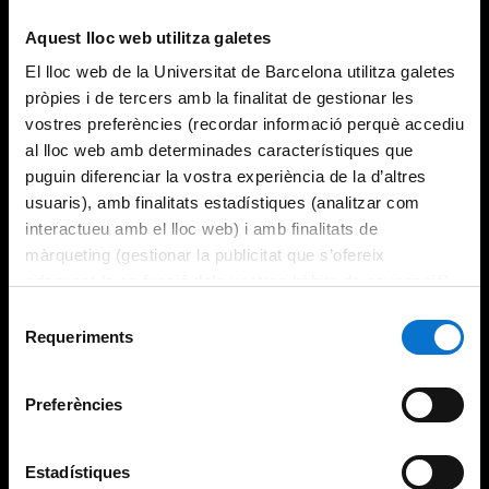
Try again
Aquest lloc web utilitza galetes
El lloc web de la Universitat de Barcelona utilitza galetes
pròpies i de tercers amb la finalitat de gestionar les
vostres preferències (recordar informació perquè accediu
al lloc web amb determinades característiques que
puguin diferenciar la vostra experiència de la d’altres
usuaris), amb finalitats estadístiques (analitzar com
interactueu amb el lloc web) i amb finalitats de
màrqueting (gestionar la publicitat que s’ofereix
adequant-la en funció dels vostres hàbits de navegació).
Per obtenir més informació sobre les galetes podeu
Selecció
consultar la
Política de galetes del lloc web de la
Requeriments
de
Universitat de Barcelona
.
consentiment
Preferències
Estadístiques