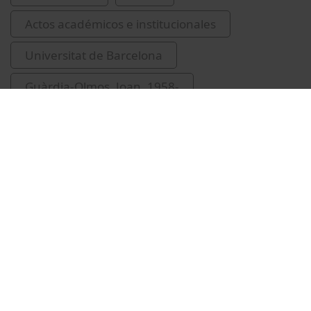
Actos académicos e institucionales
Universitat de Barcelona
Guàrdia-Olmos, Joan, 1958-
Figuerola, Montserrat
Trilla García, Antoni
Hospital Universitari de Bellvitge
aniversaris
Gea Sánchez, Montserrat
Marín, Núria, 1963-