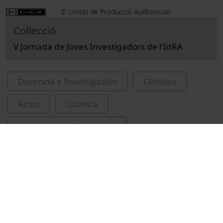
© Unitat de Producció Audiovisual
Col·lecció
V Jornada de Joves Investigadors de l'IdRA
Docencia e Investigación
Ciències
Actos
Química
Universitat de Barcelona
Facultat de Química
congressos
conferències
IdRA
aigua
Universitat de Barcelona. Institut de Recerca
de l'Aigua