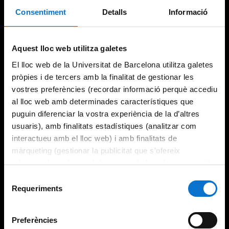
Consentiment
Detalls
Informació
Try again
Aquest lloc web utilitza galetes
El lloc web de la Universitat de Barcelona utilitza galetes
pròpies i de tercers amb la finalitat de gestionar les
vostres preferències (recordar informació perquè accediu
al lloc web amb determinades característiques que
puguin diferenciar la vostra experiència de la d’altres
usuaris), amb finalitats estadístiques (analitzar com
interactueu amb el lloc web) i amb finalitats de
màrqueting (gestionar la publicitat que s’ofereix
adequant-la en funció dels vostres hàbits de navegació).
Per obtenir més informació sobre les galetes podeu
Selecció
consultar la
Política de galetes del lloc web de la
Requeriments
de
Universitat de Barcelona
.
consentiment
Preferències