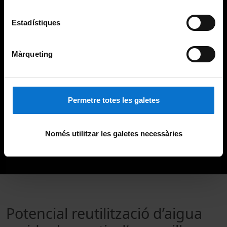
Estadístiques
Màrqueting
Permetre totes les galetes
Només utilitzar les galetes necessàries
Potencial reutilització d’aigua