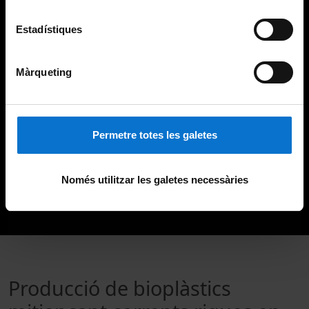
Estadístiques
Màrqueting
Permetre totes les galetes
Només utilitzar les galetes necessàries
Producció de bioplàstics