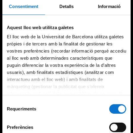
Consentiment
Detalls
Informació
Try again
Aquest lloc web utilitza galetes
El lloc web de la Universitat de Barcelona utilitza galetes
pròpies i de tercers amb la finalitat de gestionar les
vostres preferències (recordar informació perquè accediu
al lloc web amb determinades característiques que
puguin diferenciar la vostra experiència de la d’altres
usuaris), amb finalitats estadístiques (analitzar com
interactueu amb el lloc web) i amb finalitats de
màrqueting (gestionar la publicitat que s’ofereix
adequant-la en funció dels vostres hàbits de navegació).
Per obtenir més informació sobre les galetes podeu
Selecció
consultar la
Política de galetes del lloc web de la
Requeriments
de
Universitat de Barcelona
.
consentiment
Preferències