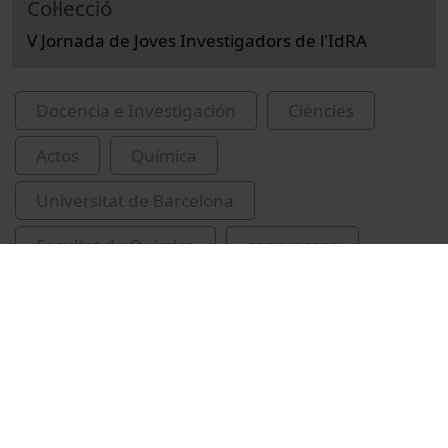
Col·lecció
V Jornada de Joves Investigadors de l'IdRA
Docencia e Investigación
Ciències
Actos
Química
Universitat de Barcelona
Facultat de Química
congressos
conferències
Peña Picola, Sergi
IdRA
Universitat de Barcelona. Institut de Recerca
de l'Aigua