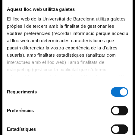
Aquest lloc web utilitza galetes
El lloc web de la Universitat de Barcelona utilitza galetes
pròpies i de tercers amb la finalitat de gestionar les
vostres preferències (recordar informació perquè accediu
al lloc web amb determinades característiques que
puguin diferenciar la vostra experiència de la d’altres
usuaris), amb finalitats estadístiques (analitzar com
interactueu amb el lloc web) i amb finalitats de
màrqueting (gestionar la publicitat que s’ofereix
adequant-la en funció dels vostres hàbits de navegació).
Per obtenir més informació sobre les galetes podeu
Selecció
consultar la
Política de galetes del lloc web de la
Requeriments
de
Universitat de Barcelona
.
consentiment
Preferències
Estadístiques