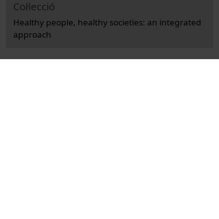
Col·lecció
Healthy people, healthy societies: an integrated
approach
Docencia e Investigación
Ciències de la Salut
Actos
Medicina, enfermería, odontología y
podología
Universitat de Barcelona
congressos
conferències
Evetovits, Tamás
salut
salut mundial
recursos educatius oberts UB