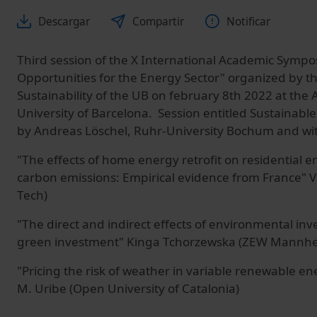
Descargar
Compartir
Notificar
Third session of the X International Academic Symp
Opportunities for the Energy Sector" organized by t
Sustainability of the UB on february 8th 2022 at the
University of Barcelona. Session entitled Sustainabl
by Andreas Löschel, Ruhr-University Bochum and wit
"The effects of home energy retrofit on residential
carbon emissions: Empirical evidence from France" V
Tech)
"The direct and indirect effects of environmental in
green investment" Kinga Tchorzewska (ZEW Mannh
"Pricing the risk of weather in variable renewable e
M. Uribe (Open University of Catalonia)