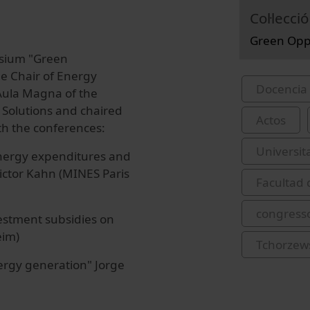
Col·lecció
Green Oppo
osium "Green
he Chair of Energy
Docencia 
 Aula Magna of the
e Solutions and chaired
Actos
h the conferences:
Universit
 energy expenditures and
ictor Kahn (MINES Paris
Facultad
congress
vestment subsidies on
eim)
Tchorzew
nergy generation" Jorge