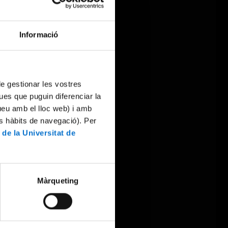
Informació
 de gestionar les vostres
ues que puguin diferenciar la
tueu amb el lloc web) i amb
es hàbits de navegació). Per
 de la Universitat de
Màrqueting