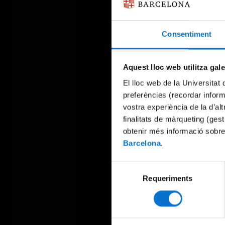
Consentiment
Aquest lloc web utilitza gal
El lloc web de la Universitat 
preferències (recordar infor
vostra experiència de la d’al
finalitats de màrqueting (gest
obtenir més informació sobre
Barcelona
.
Selecció
Requeriments
de
consentiment