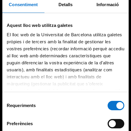
Consentiment
Detalls
Informació
Aquest lloc web utilitza galetes
El lloc web de la Universitat de Barcelona utilitza galetes
pròpies i de tercers amb la finalitat de gestionar les
vostres preferències (recordar informació perquè accediu
al lloc web amb determinades característiques que
puguin diferenciar la vostra experiència de la d’altres
usuaris), amb finalitats estadístiques (analitzar com
interactueu amb el lloc web) i amb finalitats de
màrqueting (gestionar la publicitat que s’ofereix
adequant-la en funció dels vostres hàbits de navegació).
Per obtenir més informació sobre les galetes podeu
Selecció
consultar la
Política de galetes del lloc web de la
Requeriments
de
Universitat de Barcelona
.
consentiment
Preferències