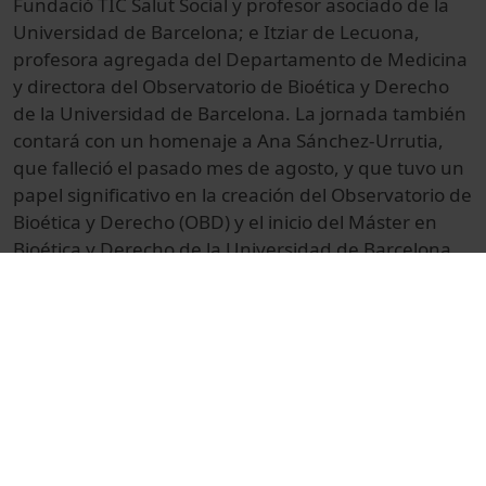
Fundació TIC Salut Social y profesor asociado de la
Universidad de Barcelona; e Itziar de Lecuona,
profesora agregada del Departamento de Medicina
y directora del Observatorio de Bioética y Derecho
de la Universidad de Barcelona. La jornada también
contará con un homenaje a Ana Sánchez-Urrutia,
que falleció el pasado mes de agosto, y que tuvo un
papel significativo en la creación del Observatorio de
Bioética y Derecho (OBD) y el inicio del Máster en
Bioética y Derecho de la Universidad de Barcelona.
Participarán, en este homenaje, María Casado,
Esther Mitjans, Mónica Navarro, Andrea Moreno y
Víctor Méndez. Además, se anunciará la creación de
la Beca Ana Sánchez-Urrutia para cursar el Máster
en Bioética y Derecho, que se otorgará a partir de la
próxima edición.
Más información: