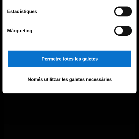
Estadístiques
Màrqueting
Permetre totes les galetes
Només utilitzar les galetes necessàries