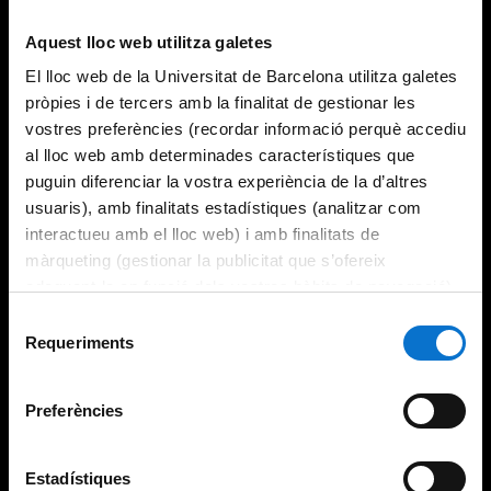
Try again
Aquest lloc web utilitza galetes
El lloc web de la Universitat de Barcelona utilitza galetes
pròpies i de tercers amb la finalitat de gestionar les
vostres preferències (recordar informació perquè accediu
al lloc web amb determinades característiques que
puguin diferenciar la vostra experiència de la d’altres
usuaris), amb finalitats estadístiques (analitzar com
interactueu amb el lloc web) i amb finalitats de
màrqueting (gestionar la publicitat que s’ofereix
adequant-la en funció dels vostres hàbits de navegació).
Per obtenir més informació sobre les galetes podeu
Selecció
consultar la
Política de galetes del lloc web de la
Requeriments
de
Universitat de Barcelona
.
consentiment
Preferències
Estadístiques