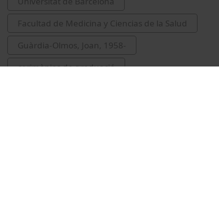
Universitat de Barcelona
Facultad de Medicina y Ciencias de la Salud
Guàrdia-Olmos, Joan, 1958-
cerimònies de graduació
lliuraments de premis i distincions
Alcaide Fernández de Vega, Fernando
jurament hipocràtic
Trilla García, Antoni
Argimón Pallás, José M.
Lejardi, Yolanda
Capdevila, Cristina