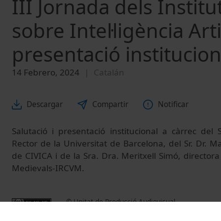
III Jornada dels Instit
sobre Intel·ligència Artif
presentació institucion
14 Febrero, 2024
Catalán
Descargar
Compartir
Notificar
Salutació i presentació institucional a càrrec del
Rector de la Universitat de Barcelona, del Sr. Dr. 
de CIVICA i de la Sra. Dra. Meritxell Simó, directora 
Medievals-IRCVM.
© Unitat de Producció Audiovisual