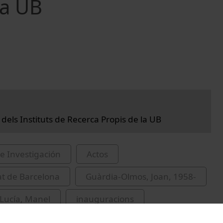
la UB
 dels Instituts de Recerca Propis de la UB
e Investigación
Actos
at de Barcelona
Guàrdia-Olmos, Joan, 1958-
Lucía, Manel
inauguracions
os
Simó, Meritxell
intel·ligència artificial