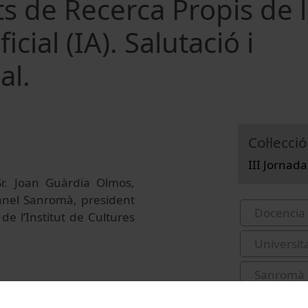
uts de Recerca Propis de 
icial (IA). Salutació i
al.
Col·lecció
III Jornada
 Sr. Joan Guàrdia Olmos,
Manel Sanromà, president
Docencia 
de l’Institut de Cultures
Universit
Sanromà 
congress