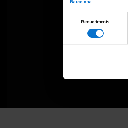
Barcelona
.
Selecció
Requeriments
de
consentiment