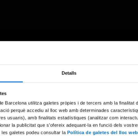
Something went wrong
Detalls
An error occurred, please try again later.
etes
de Barcelona utilitza galetes pròpies i de tercers amb la finalitat
Try again
mació perquè accediu al lloc web amb determinades característiq
tres usuaris), amb finalitats estadístiques (analitzar com interac
ionar la publicitat que s’ofereix adequant-la en funció dels vostr
 les galetes podeu consultar la
Política de galetes del lloc web