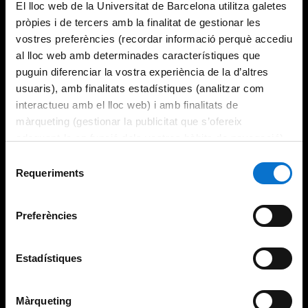
El lloc web de la Universitat de Barcelona utilitza galetes
pròpies i de tercers amb la finalitat de gestionar les
vostres preferències (recordar informació perquè accediu
al lloc web amb determinades característiques que
puguin diferenciar la vostra experiència de la d’altres
usuaris), amb finalitats estadístiques (analitzar com
interactueu amb el lloc web) i amb finalitats de
màrqueting (gestionar la publicitat que s’ofereix
adequant-la en funció dels vostres hàbits de navegació).
Per obtenir més informació sobre les galetes podeu
Selecció
consultar la
Política de galetes del lloc web de la
Requeriments
de
Universitat de Barcelona
.
consentiment
Preferències
Estadístiques
Màrqueting