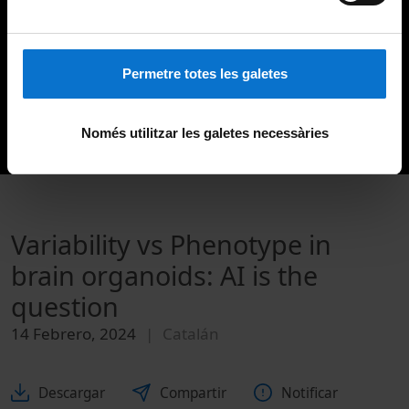
Permetre totes les galetes
Només utilitzar les galetes necessàries
Variability vs Phenotype in
brain organoids: AI is the
question
14 Febrero, 2024
Catalán
Descargar
Compartir
Notificar