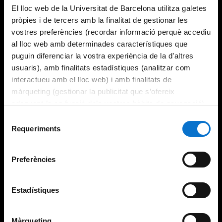
El lloc web de la Universitat de Barcelona utilitza galetes
pròpies i de tercers amb la finalitat de gestionar les
vostres preferències (recordar informació perquè accediu
al lloc web amb determinades característiques que
puguin diferenciar la vostra experiència de la d’altres
usuaris), amb finalitats estadístiques (analitzar com
interactueu amb el lloc web) i amb finalitats de
màrqueting (gestionar la publicitat que s’ofereix
adequant-la en funció dels vostres hàbits de navegació).
Per obtenir més informació sobre les galetes podeu
Selecció
consultar la
Política de galetes del lloc web de la
Requeriments
de
Universitat de Barcelona
.
consentiment
Preferències
Estadístiques
Màrqueting