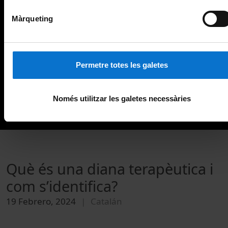
Màrqueting
Permetre totes les galetes
Només utilitzar les galetes necessàries
Què és una diana terapèutica i
com s’identifica?
19 Febrero, 2024
Catalán