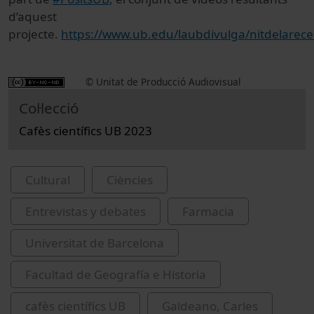
d’aquest
projecte.
https://www.ub.edu/laubdivulga/nitdelarece
© Unitat de Producció Audiovisual
Col·lecció
Cafès científics UB 2023
Cultural
Ciències
Entrevistas y debates
Farmacia
Universitat de Barcelona
Facultad de Geografía e Historia
cafès científics UB
Galdeano, Carles