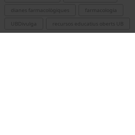
dianes farmacològiques
farmacologia
UBDivulga
recursos educatius oberts UB
Vídeos relacionados