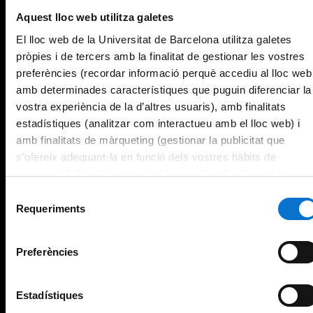
Aquest lloc web utilitza galetes
El lloc web de la Universitat de Barcelona utilitza galetes
pròpies i de tercers amb la finalitat de gestionar les vostres
preferències (recordar informació perquè accediu al lloc web
amb determinades característiques que puguin diferenciar la
vostra experiència de la d’altres usuaris), amb finalitats
estadístiques (analitzar com interactueu amb el lloc web) i
amb finalitats de màrqueting (gestionar la publicitat que
s’ofereix adequant-la en funció dels vostres hàbits de
navegació). Per obtenir més informació sobre les galetes
podeu consultar la
Política de galetes del lloc web de la
Selecció
Universitat de Barcelona
.
Requeriments
de
consentiment
Preferències
Estadístiques