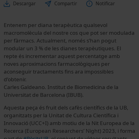
Descargar
Compartir
Notificar
Entenem per diana terapèutica qualsevol
macromolècula del nostre cos que pot ser modulada
per fàrmacs. Actualment, només s’han pogut
modular un 3 % de les dianes terapèutiques. El
repte és incrementar aquest percentatge amb
noves aproximacions farmacològiques per
aconseguir tractaments fins ara impossibles
d’obtenir.
Carles Galdeano. Institut de Biomedicina de la
Universitat de Barcelona (IBUB).
Aquesta peça és fruit dels cafès científics de la UB,
organitzats per la Unitat de Cultura Científica i
Innovació (UCC+I) amb motiu de la Nit Europea de la
Recerca (European Researchers’ Night) 2023, i forma
part de
#PòsitsUB
, el conjunt de vídeos resultants