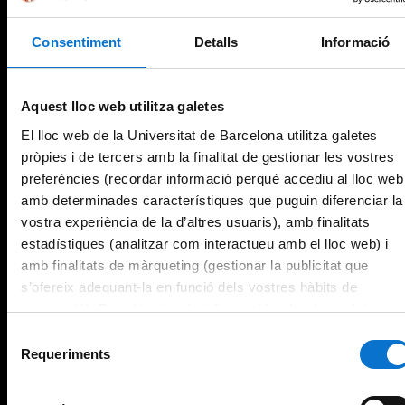
Consentiment
Detalls
Informació
Aquest lloc web utilitza galetes
El lloc web de la Universitat de Barcelona utilitza galetes
pròpies i de tercers amb la finalitat de gestionar les vostres
preferències (recordar informació perquè accediu al lloc web
amb determinades característiques que puguin diferenciar la
vostra experiència de la d’altres usuaris), amb finalitats
estadístiques (analitzar com interactueu amb el lloc web) i
amb finalitats de màrqueting (gestionar la publicitat que
s’ofereix adequant-la en funció dels vostres hàbits de
navegació). Per obtenir més informació sobre les galetes
podeu consultar la
Política de galetes del lloc web de la
Selecció
Universitat de Barcelona
.
Requeriments
de
consentiment