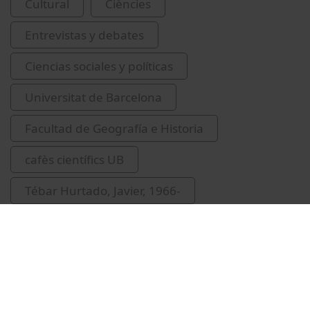
Cultural
Ciències
Entrevistas y debates
Ciencias sociales y políticas
Universitat de Barcelona
Facultad de Geografía e Historia
cafès científics UB
Tébar Hurtado, Javier, 1966-
globalització
economia del treball
UBDivulga
recursos educatius oberts UB