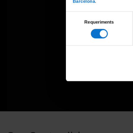
Barcelona
.
Selecció
Requeriments
de
consentiment