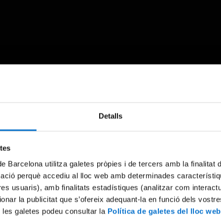
Something went wrong
Detalls
An error occurred, please try again later.
etes
de Barcelona utilitza galetes pròpies i de tercers amb la finalitat
Try again
mació perquè accediu al lloc web amb determinades característiq
tres usuaris), amb finalitats estadístiques (analitzar com interac
ionar la publicitat que s’ofereix adequant-la en funció dels vostr
 les galetes podeu consultar la
Política de galetes del lloc web