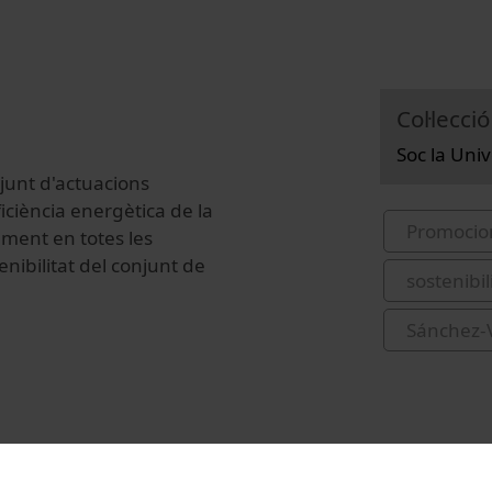
Col·lecció
Soc la Uni
junt d'actuacions
ficiència energètica de la
Promocio
ament en totes les
enibilitat del conjunt de
sostenibil
Sánchez-V