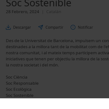
Soc Sostenible
28 Febrero, 2024
Catalán
Descargar
Compartir
Notificar
Des de la Universitat de Barcelona, impulsem un con
destinades a la millora tant de la mobilitat com de l'e
nostra comunitat, i al mateix temps participem activ
iniciatives que tenen per objectiu la millora de la sost
la nostra societat i del món.
Soc Ciència
Soc Responsable
Soc Ecològica
Soc Sostenible
Soc UB