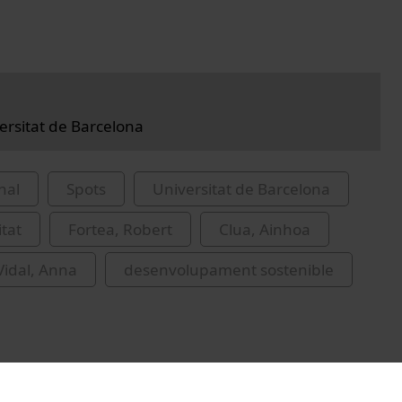
versitat de Barcelona
nal
Spots
Universitat de Barcelona
itat
Fortea, Robert
Clua, Ainhoa
idal, Anna
desenvolupament sostenible