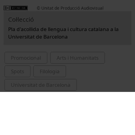
© Unitat de Producció Audiovisual
Col·lecció
Pla d'acollida de llengua i cultura catalana a la
Universitat de Barcelona
Promocional
Arts i Humanitats
Spots
Filologia
Universitat de Barcelona
llengua catalana
pla d’acollida lingüística
internacionalització
drets lingüístics
multilingüisme
comunitat universitària