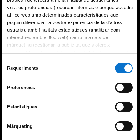
vostres preferències (recordar informació perquè accediu
al lloc web amb determinades característiques que
puguin diferenciar la vostra experiència de la d’altres
usuaris), amb finalitats estadístiques (analitzar com
interactueu amb el lloc web) i amb finalitats de
màrqueting (gestionar la publicitat que s’ofereix
adequant-la en funció dels vostres hàbits de navegació).
Per obtenir més informació sobre les galetes podeu
Selecció
consultar la
Política de galetes del lloc web de la
Requeriments
de
Universitat de Barcelona
.
consentiment
Preferències
Estadístiques
Màrqueting