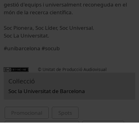
gestió d'equips i universalment reconeguda en el
món de la recerca científica.
Soc Pionera, Soc Líder, Soc Universal.
Soc La Universitat.
#unibarcelona #socub
© Unitat de Producció Audiovisual
Col·lecció
Soc la Universitat de Barcelona
Promocional
Spots
Universitat de Barcelona
Lasurt, Lola