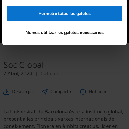
Permetre totes les galetes
Només utilitzar les galetes necessàries
Soc Global
2 Abril, 2024
Catalán
Descargar
Compartir
Notificar
La Universitat de Barcelona és una institució global,
present a les principals xarxes internacionals de
coneixement. Pionera en àmbits creatius, líder en