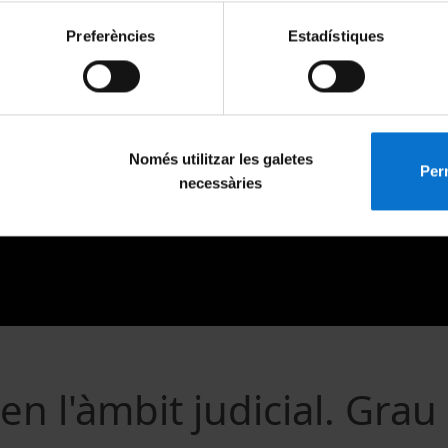
Preferències
Estadístiques
Només utilitzar les galetes
Perm
necessàries
en l'àmbit judicial. Grau