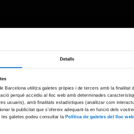
Something went wrong
Detalls
An error occurred, please try again later.
etes
de Barcelona utilitza galetes pròpies i de tercers amb la finalitat
Try again
mació perquè accediu al lloc web amb determinades característiq
tres usuaris), amb finalitats estadístiques (analitzar com interac
ionar la publicitat que s’ofereix adequant-la en funció dels vostr
 les galetes podeu consultar la
Política de galetes del lloc web