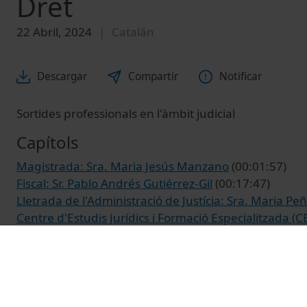
Dret
22 Abril, 2024
Catalán
Descargar
Compartir
Notificar
Sortides professionals en l'àmbit judicial
Capítols
Magistrada: Sra. Maria Jesús Manzano
(00:01:57)
Fiscal: Sr. Pablo Andrés Gutiérrez-Gil
(00:17:47)
Lletrada de l'Administració de Justícia: Sra. Maria P
Centre d'Estudis Jurídics i Formació Especialitzada (C
© Unitat de Producció Audiovisual