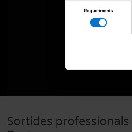
Selecció
Requeriments
de
consentiment
Sortides professionals 