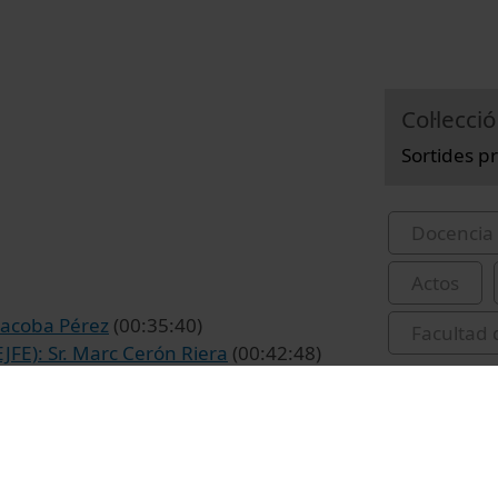
Col·lecció
Sortides p
Docencia 
Actos
eñacoba Pérez
(00:35:40)
Facultad
EJFE): Sr. Marc Cerón Riera
(00:42:48)