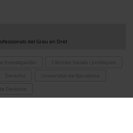
rofessionals del Grau en Dret
e Investigación
Ciències Socials i Jurídiques
Derecho
Universitat de Barcelona
 de Derecho