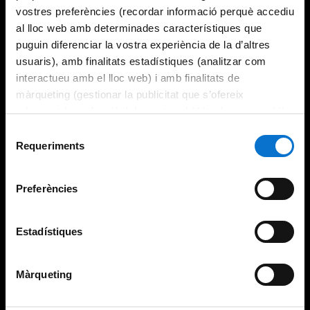
vostres preferències (recordar informació perquè accediu
al lloc web amb determinades característiques que
puguin diferenciar la vostra experiència de la d’altres
usuaris), amb finalitats estadístiques (analitzar com
interactueu amb el lloc web) i amb finalitats de
màrqueting (gestionar la publicitat que s’ofereix
adequant-la en funció dels vostres hàbits de navegació).
Per obtenir més informació sobre les galetes podeu
Selecció
consultar la
Política de galetes del lloc web de la
Requeriments
de
Universitat de Barcelona
.
consentiment
Preferències
Estadístiques
Màrqueting