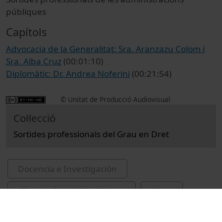
públiques
Capítols
Advocacia de la Generalitat: Sra. Aranzazu Colom i
Sra. Alba Cruz
(00:01:10)
Diplomàtic: Dr. Andrea Noferini
(00:21:54)
© Unitat de Producció Audiovisual
Col·lecció
Sortides professionals del Grau en Dret
Docencia e Investigación
Ciències Socials i Jurídiques
Actos
Derecho
Universitat de Barcelona