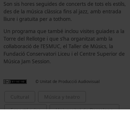
Son sis hores seguides de concerts de tots els estils,
des de la música clàssica fins al jazz, amb entrada
lliure i gratuïta per a tothom.
Un programa que també inclou visites guiades a la
Torre del Rellotge i que s’ha organitzat amb la
col·laboració de l’ESMUC, el Taller de Músics, la
Fundació Conservatori Liceu i el Centre Superior de
Música Jam Session.
© Unitat de Producció Audiovisual
Cultural
Música y teatro
Espectáculos
Universitat de Barcelona
Nit de la Música
2024