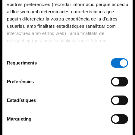
vostres preferències (recordar informació perquè accediu
al lloc web amb determinades característiques que
puguin diferenciar la vostra experiència de la d’altres
usuaris), amb finalitats estadístiques (analitzar com
interactueu amb el lloc web) i amb finalitats de
màrqueting (gestionar la publicitat que s’ofereix
adequant-la en funció dels vostres hàbits de navegació).
Per obtenir més informació sobre les galetes podeu
Selecció
consultar la
Política de galetes del lloc web de la
Requeriments
de
Universitat de Barcelona
.
consentiment
Preferències
Estadístiques
Màrqueting