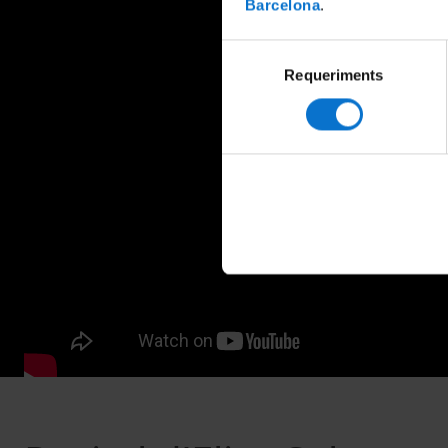
Barcelona
.
Selecció
Requeriments
de
consentiment