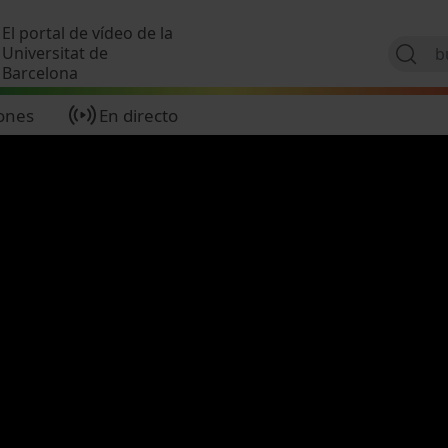
Pasar al contenido principal
El portal de vídeo de la
Universitat de
Barcelona
ones
En directo