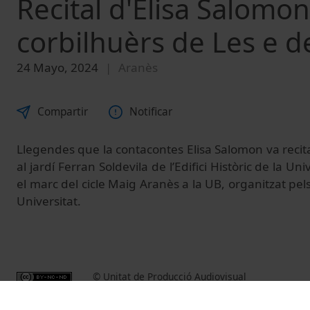
Recital d'Elisa Salomo
corbilhuèrs de Les e 
24 Mayo, 2024
Aranès
Compartir
Notificar
Llegendes que la contacontes Elisa Salomon va recit
al jardí Ferran Soldevila de l’Edifici Històric de la Un
el marc del cicle Maig Aranès a la UB, organitzat pels
Universitat.
© Unitat de Producció Audiovisual