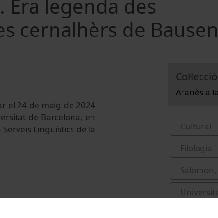
n. Era legenda des
des cernalhèrs de Bause
Col·lecció
Aranès a l
ar el 24 de maig de 2024
iversitat de Barcelona, en
Cultural
 Serveis Lingüístics de la
Filologia
Salomon, 
Universit
llegende