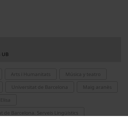
n
a UB
Arts i Humanitats
Música y teatro
Universitat de Barcelona
Maig aranès
Elisa
at de Barcelona. Serveis Lingüístics
s
literatura popular