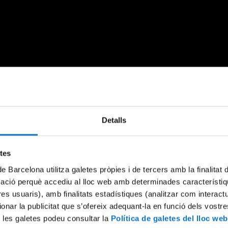
Detalls
etes
de Barcelona utilitza galetes pròpies i de tercers amb la finalitat
mació perquè accediu al lloc web amb determinades característiq
tres usuaris), amb finalitats estadístiques (analitzar com interac
ionar la publicitat que s’ofereix adequant-la en funció dels vostr
 les galetes podeu consultar la
Política de galetes del lloc web