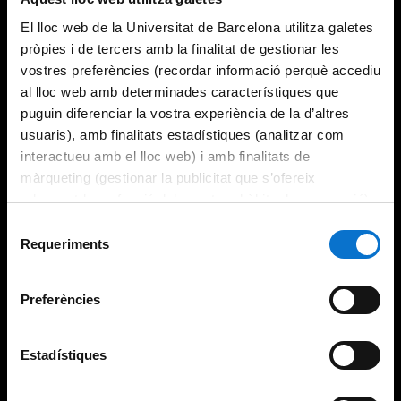
El lloc web de la Universitat de Barcelona utilitza galetes
pròpies i de tercers amb la finalitat de gestionar les
vostres preferències (recordar informació perquè accediu
al lloc web amb determinades característiques que
puguin diferenciar la vostra experiència de la d’altres
usuaris), amb finalitats estadístiques (analitzar com
interactueu amb el lloc web) i amb finalitats de
màrqueting (gestionar la publicitat que s’ofereix
adequant-la en funció dels vostres hàbits de navegació).
Per obtenir més informació sobre les galetes podeu
Selecció
consultar la
Política de galetes del lloc web de la
Requeriments
de
Universitat de Barcelona
.
consentiment
Preferències
Estadístiques