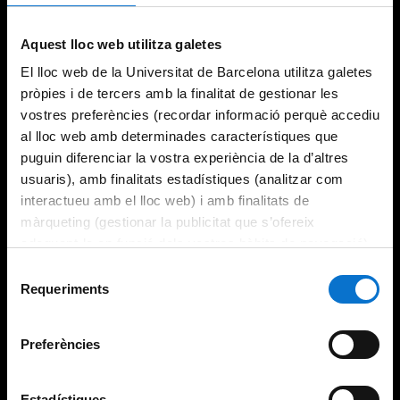
Aquest lloc web utilitza galetes
El lloc web de la Universitat de Barcelona utilitza galetes
pròpies i de tercers amb la finalitat de gestionar les
vostres preferències (recordar informació perquè accediu
al lloc web amb determinades característiques que
puguin diferenciar la vostra experiència de la d’altres
usuaris), amb finalitats estadístiques (analitzar com
interactueu amb el lloc web) i amb finalitats de
màrqueting (gestionar la publicitat que s’ofereix
adequant-la en funció dels vostres hàbits de navegació).
Per obtenir més informació sobre les galetes podeu
Selecció
consultar la
Política de galetes del lloc web de la
Requeriments
de
Universitat de Barcelona
.
consentiment
Preferències
Estadístiques