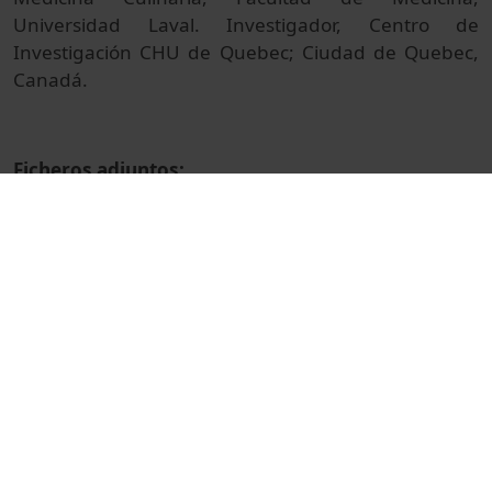
Universidad Laval. Investigador, Centro de
Investigación CHU de Quebec; Ciudad de Quebec,
Canadá.
Ficheros adjuntos:
Presentación de Ramon Estruch
Presentación de Josep Vidal
Presentación de Michel Lucas
© Unitat de Producció Audiovisual
Col·lecció