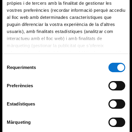
pròpies i de tercers amb la finalitat de gestionar les
vostres preferències (recordar informació perquè accediu
al lloc web amb determinades característiques que
puguin diferenciar la vostra experiència de la d’altres
usuaris), amb finalitats estadístiques (analitzar com
interactueu amb el lloc web) i amb finalitats de
màrqueting (gestionar la publicitat que s’ofereix
adequant-la en funció dels vostres hàbits de navegació).
Per obtenir més informació sobre les galetes podeu
Selecció
consultar la
Política de galetes del lloc web de la
Requeriments
de
Universitat de Barcelona
.
consentiment
Preferències
Estadístiques
Màrqueting