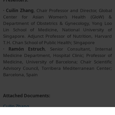
· Cuilin Zhang
, Chair Professor and Director, Global
Center for Asian Women’s Health (GloW) &
Department of Obstetrics & Gynecology, Yong Loo
Lin School of Medicine, National University of
Singapore. Adjunct Professor of Nutrition, Harvard
T.H. Chan School of Public Health; Singapore
· Ramón Estruch
, Senior Consultant, Internal
Medicine Department, Hospital Clinic; Professor of
Medicine, University of Barcelona; Chair Scientific
Advisory Council, Torribera Mediterranean Center;
Barcelona, Spain
Attached Documents:
Cuilin Zhang