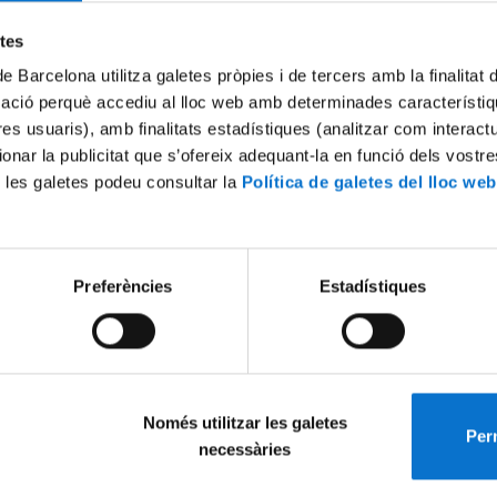
Try again
etes
de Barcelona utilitza galetes pròpies i de tercers amb la finalitat
mació perquè accediu al lloc web amb determinades característiq
tres usuaris), amb finalitats estadístiques (analitzar com interac
ionar la publicitat que s’ofereix adequant-la en funció dels vostr
 les galetes podeu consultar la
Política de galetes del lloc web
Preferències
Estadístiques
Només utilitzar les galetes
Perm
necessàries