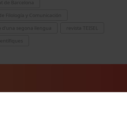
at de Barcelona
de Filología y Comunicación
ó d'una segona llengua
revista TEISEL
ientífiques