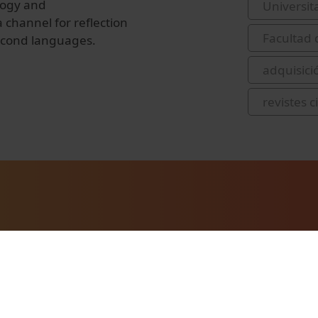
ology and
Universit
 channel for reflection
Facultad 
second languages.
adquisici
revistes c