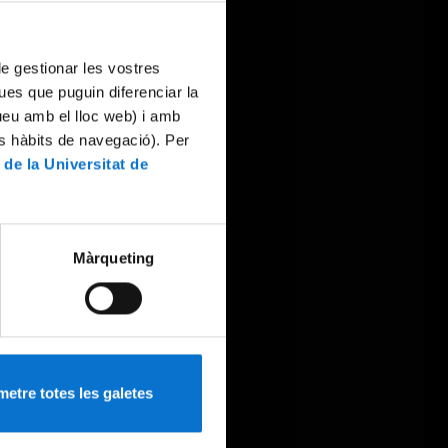
 de gestionar les vostres
ues que puguin diferenciar la
tueu amb el lloc web) i amb
es hàbits de navegació). Per
 de la Universitat de
Màrqueting
etre totes les galetes