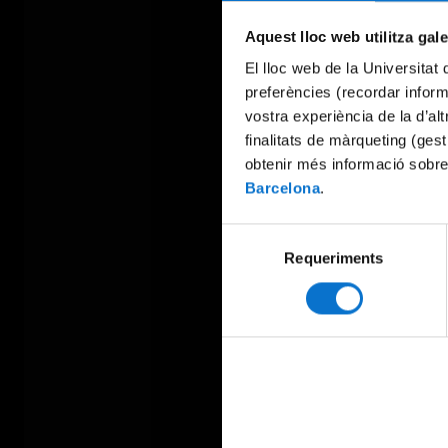
Aquest lloc web utilitza gal
El lloc web de la Universitat 
preferències (recordar infor
vostra experiència de la d’al
finalitats de màrqueting (gest
obtenir més informació sobre
Barcelona
.
Selecció
Requeriments
de
consentiment