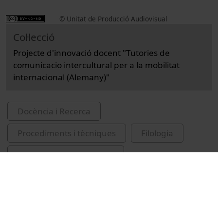
© Unitat de Producció Audiovisual
Col·lecció
Projecte d'innovació docent "Tutories de
comunicacio intercultural per a la mobilitat
internacional (Alemany)"
Docència i Recerca
Procediments i tècniques
Filologia
Universitat de Barcelona
Facultat de Filologia i Comunicació