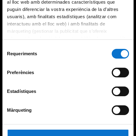
al lloc web amb determinades característiques que
puguin diferenciar la vostra experiència de la d’altres
usuaris), amb finalitats estadístiques (analitzar com
interactueu amb el lloc web) i amb finalitats de
màrqueting (gestionar la publicitat que s’ofereix
adequant-la en funció dels vostres hàbits de navegació).
Per obtenir més informació sobre les galetes podeu
Selecció
consultar la
Política de galetes del lloc web de la
Requeriments
de
Universitat de Barcelona
.
consentiment
Preferències
Estadístiques
Màrqueting