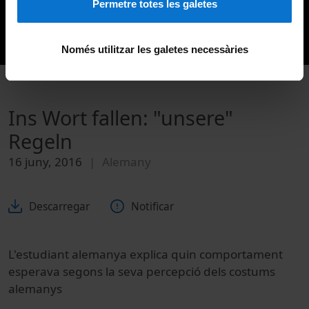
Permetre totes les galetes
Només utilitzar les galetes necessàries
Ins Wort fallen: "unsere"
Regeln
16 juny, 2016
Alemany
Descarregar
Notificar
L'estudiant alemanya explica quin comportament
esperava segons la seva percepció dels costums
alemanys