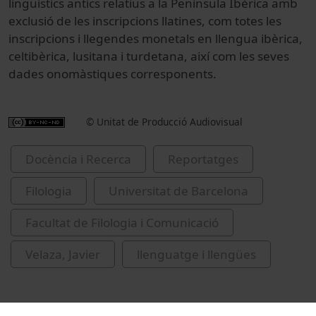
lingüístics antics relatius a la Península Ibèrica amb
exclusió de les inscripcions llatines, com totes les
inscripcions i llegendes monetals en llengua ibèrica,
celtibèrica, lusitana i turdetana, així com les seves
dades onomàstiques corresponents.
© Unitat de Producció Audiovisual
Docència i Recerca
Reportatges
Filologia
Universitat de Barcelona
Facultat de Filologia i Comunicació
Velaza, Javier
llenguatge i llengües