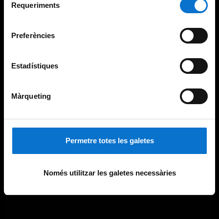
consultar la
Política de galetes del lloc web de la
Requeriments
de
Universitat de Barcelona
.
consentiment
Preferències
Estadístiques
Màrqueting
Permetre totes les galetes
Només utilitzar les galetes necessàries