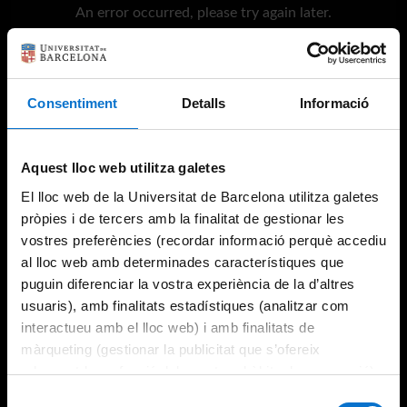
An error occurred, please try again later.
Try again
Consentiment
Detalls
Informació
Aquest lloc web utilitza galetes
El lloc web de la Universitat de Barcelona utilitza galetes
pròpies i de tercers amb la finalitat de gestionar les
vostres preferències (recordar informació perquè accediu
al lloc web amb determinades característiques que
puguin diferenciar la vostra experiència de la d’altres
usuaris), amb finalitats estadístiques (analitzar com
interactueu amb el lloc web) i amb finalitats de
màrqueting (gestionar la publicitat que s’ofereix
adequant-la en funció dels vostres hàbits de navegació).
Per obtenir més informació sobre les galetes podeu
Selecció