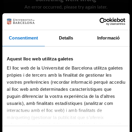
An error occurred, please try again later.
Try again
Consentiment
Detalls
Informació
Aquest lloc web utilitza galetes
El lloc web de la Universitat de Barcelona utilitza galetes
pròpies i de tercers amb la finalitat de gestionar les
vostres preferències (recordar informació perquè accediu
al lloc web amb determinades característiques que
puguin diferenciar la vostra experiència de la d’altres
usuaris), amb finalitats estadístiques (analitzar com
interactueu amb el lloc web) i amb finalitats de
màrqueting (gestionar la publicitat que s’ofereix
adequant-la en funció dels vostres hàbits de navegació).
Per obtenir més informació sobre les galetes podeu