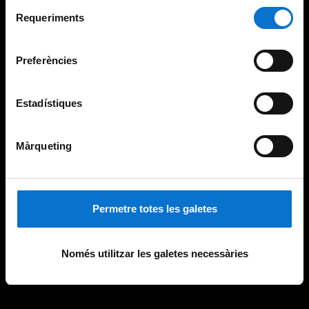
Selecció
consultar la
Política de galetes del lloc web de la
Requeriments
de
Universitat de Barcelona
.
consentiment
Preferències
Estadístiques
Màrqueting
Permetre totes les galetes
Només utilitzar les galetes necessàries