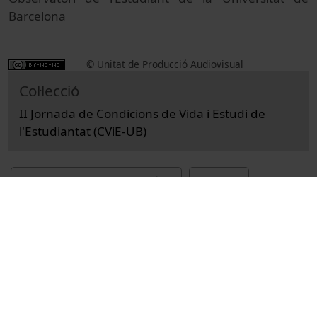
Barcelona
© Unitat de Producció Audiovisual
Col·lecció
II Jornada de Condicions de Vida i Estudi de
l'Estudiantat (CViE-UB)
Docencia e Investigación
Actos
Educación y pedagogía
Universitat de Barcelona
estudiants universitaris
Universitat de Barcelona. Observatori de