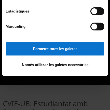
Estadístiques
Màrqueting
Permetre totes les galetes
Només utilitzar les galetes necessàries
CVIE-UB: Estudiantat amb