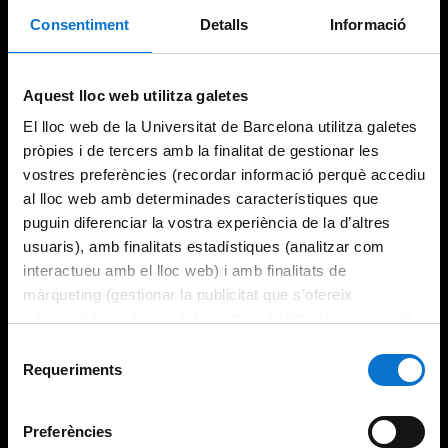
Consentiment
Detalls
Informació
Try again
Aquest lloc web utilitza galetes
El lloc web de la Universitat de Barcelona utilitza galetes
pròpies i de tercers amb la finalitat de gestionar les
vostres preferències (recordar informació perquè accediu
al lloc web amb determinades característiques que
puguin diferenciar la vostra experiència de la d’altres
usuaris), amb finalitats estadístiques (analitzar com
interactueu amb el lloc web) i amb finalitats de
màrqueting (gestionar la publicitat que s’ofereix
adequant-la en funció dels vostres hàbits de navegació).
Per obtenir més informació sobre les galetes podeu
Selecció
consultar la
Política de galetes del lloc web de la
Requeriments
de
Universitat de Barcelona
.
consentiment
Preferències