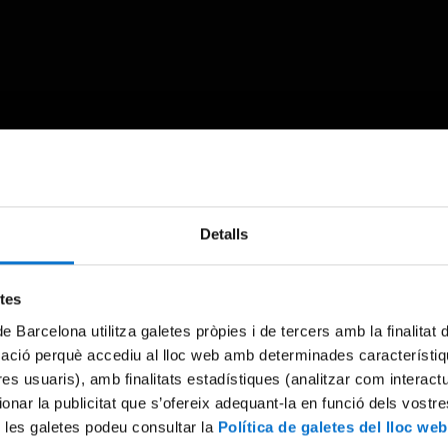
Something went wrong
Detalls
An error occurred, please try again later.
etes
de Barcelona utilitza galetes pròpies i de tercers amb la finalitat
Try again
mació perquè accediu al lloc web amb determinades característiq
tres usuaris), amb finalitats estadístiques (analitzar com interac
ionar la publicitat que s’ofereix adequant-la en funció dels vostr
 les galetes podeu consultar la
Política de galetes del lloc web