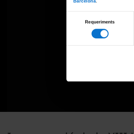
Barcelona
.
Selecció
Requeriments
de
consentiment