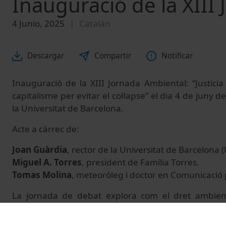
Inauguració de la XIII
4 Junio, 2025
Catalán
Descargar
Compartir
Notificar
Inauguració de la XIII Jornada Ambiental: “Justici
capitalisme per evitar el col·lapse” el dia 4 de juny 
la Universitat de Barcelona.
Acte a càrrec de:
Joan Guàrdia
, rector de la Universitat de Barcelona (
Miguel A. Torres
, president de Família Torres.
Tomas Molina
, meteoròleg i doctor en Comunicació 
La jornada de debat explora com el dret ambie
replantejament profund del model econòmic, pode
per impulsar accions urgents i efectives davant la cri