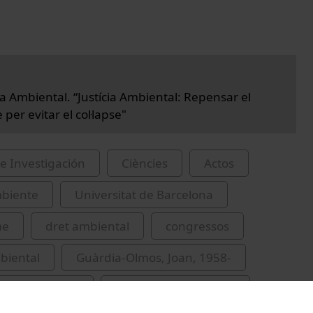
da Ambiental. “Justícia Ambiental: Repensar el
 per evitar el col·lapse"
e Investigación
Ciències
Actos
biente
Universitat de Barcelona
me
dret ambiental
congressos
biental
Guàrdia-Olmos, Joan, 1958-
iguel A., 1941-
Molina, Tomàs, 1963-