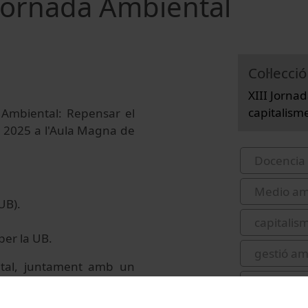
 Jornada Ambiental
Col·lecció
XIII Jorna
capitalisme
a Ambiental: Repensar el
de 2025 a l'Aula Magna de
Docencia 
Medio am
UB).
capitalis
per la UB.
gestió am
ntal, juntament amb un
n esdevenir eines clau
Torres, M
si ambiental actual.