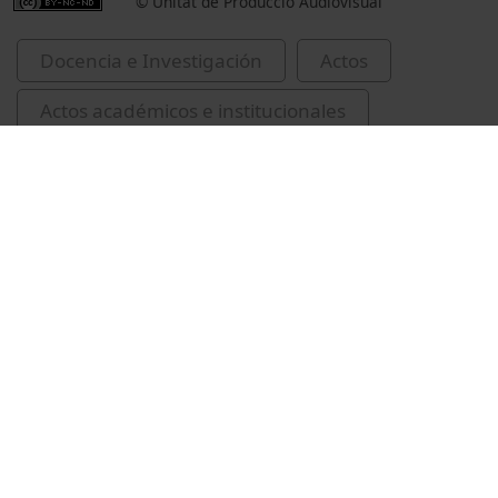
© Unitat de Producció Audiovisual
Docencia e Investigación
Actos
Actos académicos e institucionales
Universitat de Barcelona
Facultad de Geografía e Historia
congressos
DUODA. Recerca de Dones
Rivera Garretas, María-Milagros, 1947-
virginitat
Casas Perpinyà, Helena