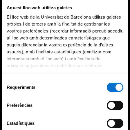
Try again
Aquest lloc web utilitza galetes
El lloc web de la Universitat de Barcelona utilitza galetes
pròpies i de tercers amb la finalitat de gestionar les
vostres preferències (recordar informació perquè accediu
al lloc web amb determinades característiques que
puguin diferenciar la vostra experiència de la d’altres
usuaris), amb finalitats estadístiques (analitzar com
interactueu amb el lloc web) i amb finalitats de
màrqueting (gestionar la publicitat que s’ofereix
adequant-la en funció dels vostres hàbits de navegació).
Per obtenir més informació sobre les galetes podeu
Selecció
consultar la
Política de galetes del lloc web de la
Requeriments
de
Universitat de Barcelona
.
consentiment
Preferències
Estadístiques