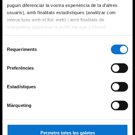
puguin diferenciar la vostra experiència de la d’altres
usuaris), amb finalitats estadístiques (analitzar com
interactueu amb el lloc web) i amb finalitats de
màrqueting (gestionar la publicitat que s’ofereix
adequant-la en funció dels vostres hàbits de navegació).
Per obtenir més informació sobre les galetes podeu
Selecció
consultar la
Política de galetes del lloc web de la
Requeriments
de
Universitat de Barcelona
.
consentiment
Preferències
Estadístiques
Màrqueting
Permetre totes les galetes