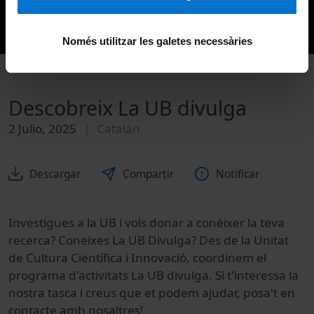
Només utilitzar les galetes necessàries
Descobreix La UB divulga
2 Julio, 2025
Catalán
Descargar
Compartir
Notificar
Investigues a la UB i vols donar a conèixer la teva
recerca? Coneixes La UB Divulga? Des de la Unitat
de Cultura Científica i Innovació, coordinem el
programa d'activitats La UB divulga. Si t'interessa la
nostra tasca i creus que et podem ajudar, posa't en
contacte amb nosaltres!