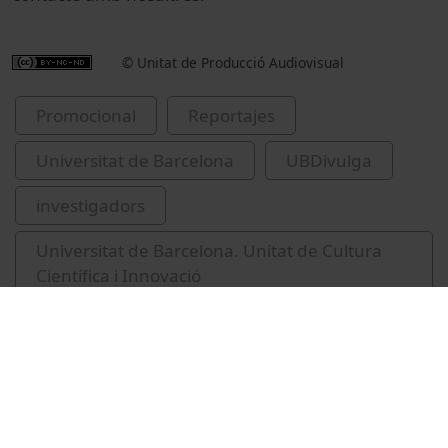
© Unitat de Producció Audiovisual
Promocional
Reportajes
Universitat de Barcelona
UBDivulga
investigadors
Universitat de Barcelona. Unitat de Cultura
Científica i Innovació
divulgació científica