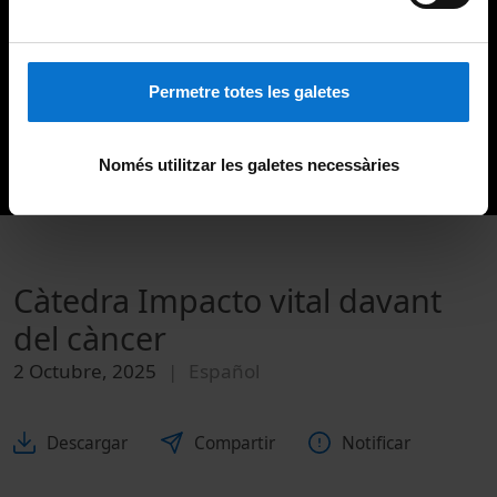
Permetre totes les galetes
Només utilitzar les galetes necessàries
Càtedra Impacto vital davant
del càncer
2 Octubre, 2025
Español
Descargar
Compartir
Notificar