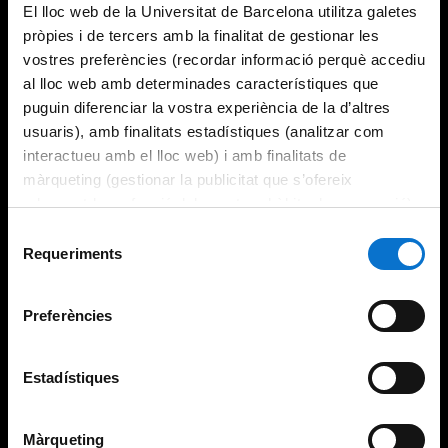
El lloc web de la Universitat de Barcelona utilitza galetes
pròpies i de tercers amb la finalitat de gestionar les
vostres preferències (recordar informació perquè accediu
al lloc web amb determinades característiques que
puguin diferenciar la vostra experiència de la d’altres
usuaris), amb finalitats estadístiques (analitzar com
interactueu amb el lloc web) i amb finalitats de
màrqueting (gestionar la publicitat que s’ofereix
adequant-la en funció dels vostres hàbits de navegació).
Per obtenir més informació sobre les galetes podeu
Selecció
consultar la
Política de galetes del lloc web de la
Requeriments
de
Universitat de Barcelona
.
consentiment
Preferències
Estadístiques
Màrqueting