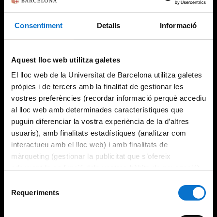
Consentiment
Detalls
Informació
Try again
Aquest lloc web utilitza galetes
El lloc web de la Universitat de Barcelona utilitza galetes
pròpies i de tercers amb la finalitat de gestionar les
vostres preferències (recordar informació perquè accediu
al lloc web amb determinades característiques que
puguin diferenciar la vostra experiència de la d’altres
usuaris), amb finalitats estadístiques (analitzar com
interactueu amb el lloc web) i amb finalitats de
màrqueting (gestionar la publicitat que s’ofereix
adequant-la en funció dels vostres hàbits de navegació).
Per obtenir més informació sobre les galetes podeu
Selecció
consultar la
Política de galetes del lloc web de la
Requeriments
de
Universitat de Barcelona
.
consentiment