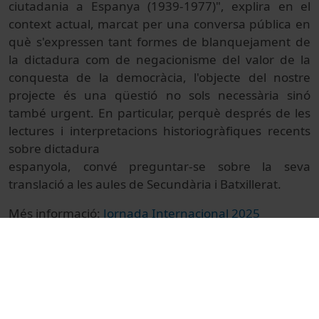
ciutadania a Espanya (1939-1977)", explira en el
context actual, marcat per una conversa pública en
què s'expressen tant formes de blanquejament de
la dictadura com de negacionisme del valor de la
conquesta de la democràcia, l'objecte del nostre
projecte és una qüestió no sols necessària sinó
també urgent. En particular, perquè després de les
lectures i interpretacions historiogràfiques recents
sobre dictadura
espanyola, convé preguntar-se sobre la seva
translació a les aules de Secundària i Batxillerat.
Més informació:
Jornada Internacional 2025
© Unitat de Producció Audiovisual
Col·lecció
II Jornada Història, Memòria i Educació