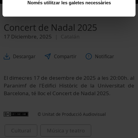
Només utilitzar les galetes necessàries
Concert de Nadal 2025
17 Diciembre, 2025
Catalán
Descargar
Compartir
Notificar
El dimecres 17 de desembre de 2025 a les 20:00h. al
Paranimf de l'Edifici Històric de la Universitat de
Barcelona, té lloc el Concert de Nadal 2025.
© Unitat de Producció Audiovisual
Cultural
Música y teatro