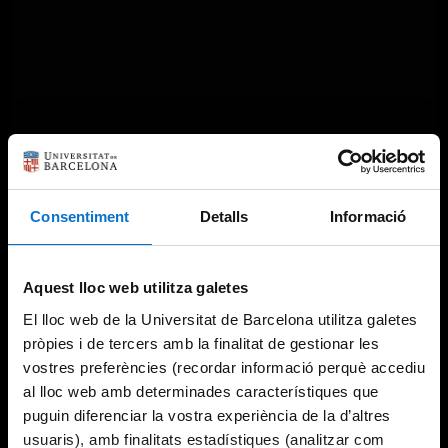
Something went wrong
Consentiment
Detalls
Informació
An error occurred, please try again later.
Aquest lloc web utilitza galetes
El lloc web de la Universitat de Barcelona utilitza galetes
Try again
pròpies i de tercers amb la finalitat de gestionar les
vostres preferències (recordar informació perquè accediu
al lloc web amb determinades característiques que
puguin diferenciar la vostra experiència de la d’altres
usuaris), amb finalitats estadístiques (analitzar com