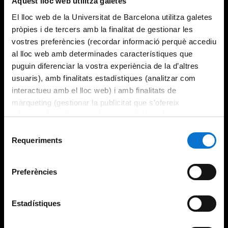
Aquest lloc web utilitza galetes
El lloc web de la Universitat de Barcelona utilitza galetes
pròpies i de tercers amb la finalitat de gestionar les
vostres preferències (recordar informació perquè accediu
al lloc web amb determinades característiques que
puguin diferenciar la vostra experiència de la d’altres
usuaris), amb finalitats estadístiques (analitzar com
interactueu amb el lloc web) i amb finalitats de
màrqueting (gestionar la publicitat que s’ofereix
adequant-la en funció dels vostres hàbits de navegació).
Per obtenir més informació sobre les galetes podeu
Selecció
consultar la
Política de galetes del lloc web de la
Requeriments
de
Universitat de Barcelona
.
consentiment
Preferències
Estadístiques