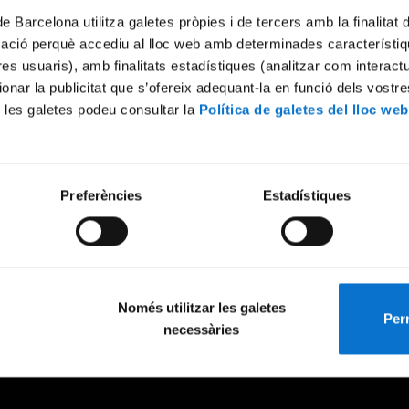
de Barcelona utilitza galetes pròpies i de tercers amb la finalitat
mació perquè accediu al lloc web amb determinades característiq
tres usuaris), amb finalitats estadístiques (analitzar com interac
ionar la publicitat que s’ofereix adequant-la en funció dels vostr
 les galetes podeu consultar la
Política de galetes del lloc web
Preferències
Estadístiques
Només utilitzar les galetes
Perm
necessàries