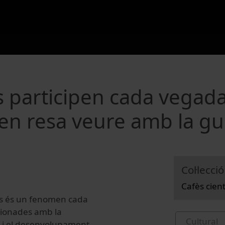
rs participen cada vegad
en resa veure amb la gu
Col·lecció
Cafès cien
ils és un fenomen cada
acionades amb la
Cultural
s, i el desenvolupament.