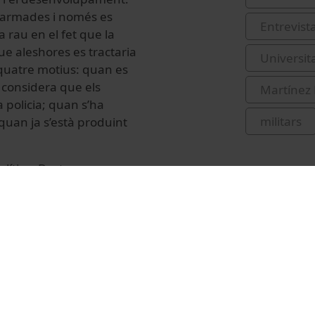
s armades i només es
Entrevist
 rau en el fet que la
ue aleshores es tractaria
Universit
 quatre motius: quan es
 considera que els
Martínez 
 policia; quan s’ha
militars
quan ja s’està produint
lítica, Dret
rganitzats per la Unitat
e la Nit Europea de la
tiva té el
Horitzó Europa de la
425 (101162003).