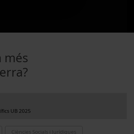
a més
erra?
tífics UB 2025
Ciències Socials i Jurídiques