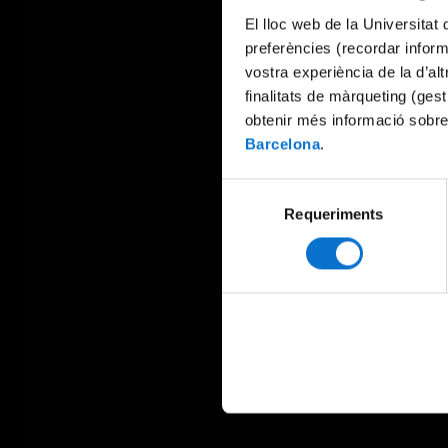
El lloc web de la Universitat 
preferències (recordar infor
vostra experiència de la d’al
finalitats de màrqueting (gest
obtenir més informació sobre
Barcelona
.
Selecció
Requeriments
de
consentiment