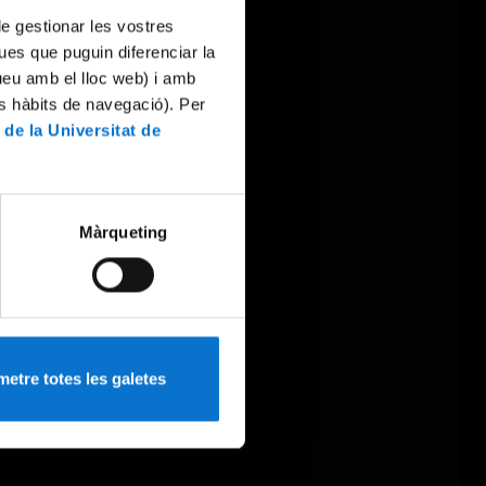
 de gestionar les vostres
ues que puguin diferenciar la
tueu amb el lloc web) i amb
es hàbits de navegació). Per
 de la Universitat de
Màrqueting
etre totes les galetes