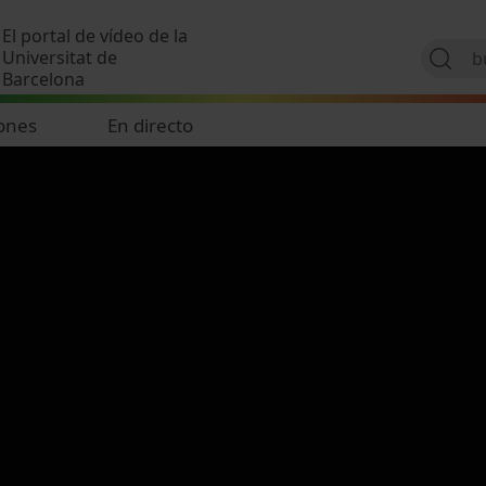
Pasar al contenido principal
El portal de vídeo de la
Universitat de
Barcelona
ones
En directo