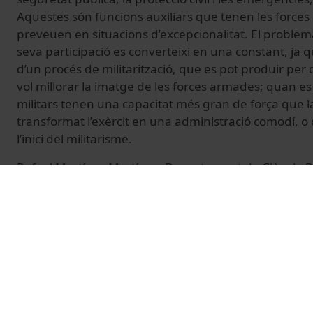
Aquestes són funcions auxiliars que tenen les force
preveuen en situacions d’excepcionalitat. El problema
seva participació es converteixi en una constant, ja q
d’un procés de militarització, que es pot produir per
vol millorar la imatge de les forces armades; quan es
militars tenen una capacitat més gran de força que la
transformat l’exèrcit en una administració comodí, o 
l’inici del militarisme.
Rafael Martínez Martínez. Departament de Ciència Po
Constitucional i Filosofia del Dret. Facultat de Dret
Aquesta peça és fruit dels cafès científics de la UB, o
de Cultura Científica i Innovació (UCC+I) amb motiu d
Recerca (European Researchers’ Night) 2025. La inicia
cofinançament del programa de recerca i innovació 
Unió Europea, en el marc del projecte NitRecerCat2