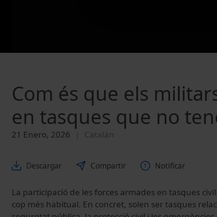
Com és que els milita
en tasques que no ten
21 Enero, 2026
Catalán
Descargar
Compartir
Notificar
La participació de les forces armades en tasques civ
cop més habitual. En concret, solen ser tasques rel
seguretat pública, la protecció civil i les emergèncie