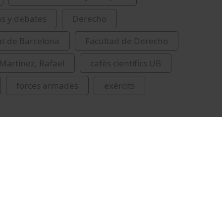
as y debates
Derecho
at de Barcelona
Facultad de Derecho
Martínez, Rafael
cafès científics UB
forces armades
exèrcits