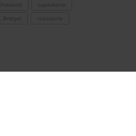
(Població)
capitalisme
, Bridget
ciutadania