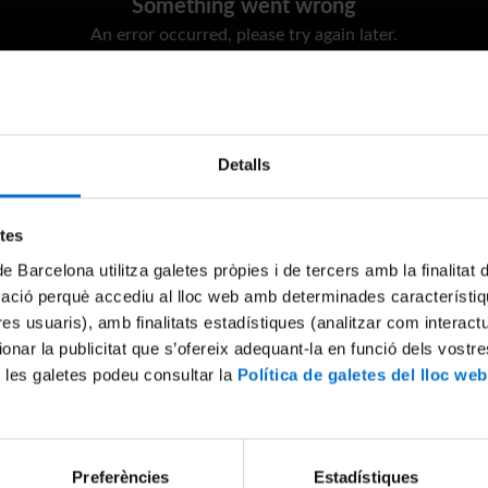
Something went wrong
An error occurred, please try again later.
Try again
Detalls
etes
de Barcelona utilitza galetes pròpies i de tercers amb la finalitat
mació perquè accediu al lloc web amb determinades característiq
tres usuaris), amb finalitats estadístiques (analitzar com interac
ionar la publicitat que s’ofereix adequant-la en funció dels vostr
 les galetes podeu consultar la
Política de galetes del lloc web
Preferències
Estadístiques