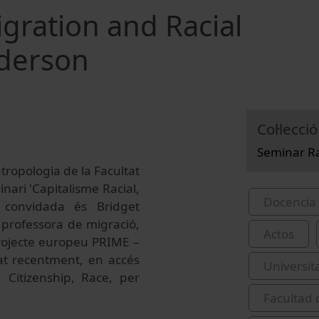
igration and Racial
nderson
Col·lecció
Seminar Ra
ntropologia de la Facultat
nari 'Capitalisme Racial,
Docencia 
a convidada és Bridget
i professora de migració,
Actos
 projecte europeu PRIME –
cat recentment, en accés
Universit
 Citizenship, Race, per
Facultad 