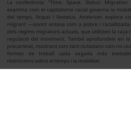
La conferència: “Time, Space, Status: Migration 
examina com el capitalisme racial governa la mobili
del temps, l’espai i l’estatus. Anderson explora c
migrant —sovint entesa com a pobre i racialitzada—
dels règims migratoris actuals, que utilitzen la raça 
regulació del moviment. També aprofundeix en la r
precarietat, mostrant com tant ciutadans com no ci
formes de treball cada vegada més inestable
restriccions sobre el temps i la mobilitat.
El miércoles 18 de febrero a las 12h., el Laborator
Facultad de Geografía e Historia acoge una nuev
'Capitalismo Racial, Fronteras y Migraciones'. En est
Bridget Anderson, directora de Migration Mobilitie
migración, movilidades y ciudadanía. Investigador
europeo PRIME – Protecting Irregular Migrants i
recientemente, en acceso abierto, Rethinking 