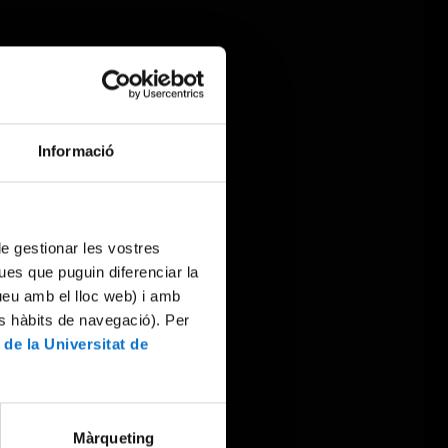
Informació
 de gestionar les vostres
ues que puguin diferenciar la
tueu amb el lloc web) i amb
es hàbits de navegació). Per
 de la Universitat de
Màrqueting