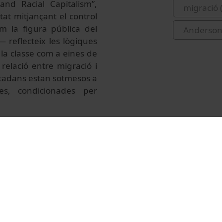
and Racial Capitalism”,
migració 
tat mitjançant el control
om la figura pública del
Anderson
 reflecteix les lògiques
i la classe com a eines de
elació entre migració i
utadans estan sotmesos a
s, condicionades per
io de Antropología de la
a sesión del seminario
a ocasión, la invitada es
s Bristol y profesora de
a vinculada al proyecto
n Europe, ha publicado
Migration: Challenging