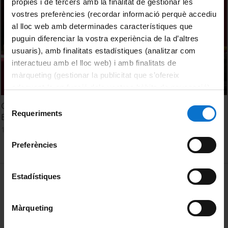
pròpies i de tercers amb la finalitat de gestionar les
vostres preferències (recordar informació perquè accediu
al lloc web amb determinades característiques que
puguin diferenciar la vostra experiència de la d’altres
usuaris), amb finalitats estadístiques (analitzar com
interactueu amb el lloc web) i amb finalitats de
màrqueting (gestionar la publicitat que s’ofereix
adequant-la en funció dels vostres hàbits de navegació).
Per obtenir més informació sobre les galetes podeu
Selecció
Cloenda de la I Conferència Internacional de Recerca en
consultar la
Política de galetes del lloc web de la
Requeriments
de
Educació
Universitat de Barcelona
.
consentiment
13 Noviembre, 2019
Preferències
MENÚ PEU 1
Estadístiques
Aviso legal
Política de Cookies
Màrqueting
PEU 2
Privacidad y términos