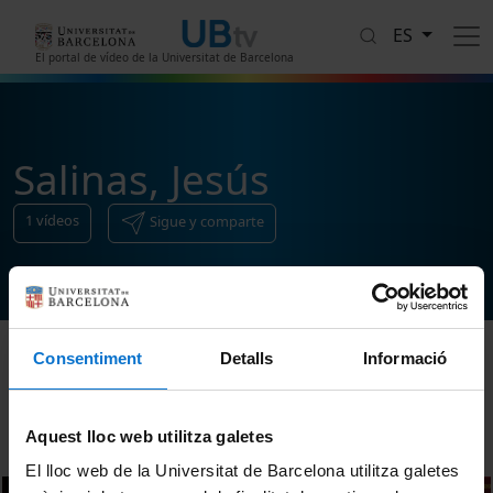
Pasar al contenido principal
ES
El portal de vídeo de la Universitat de Barcelona
Salinas, Jesús
1
vídeos
Sigue y comparte
Consentiment
Detalls
Informació
Ordenar
Aquest lloc web utilitza galetes
El lloc web de la Universitat de Barcelona utilitza galetes