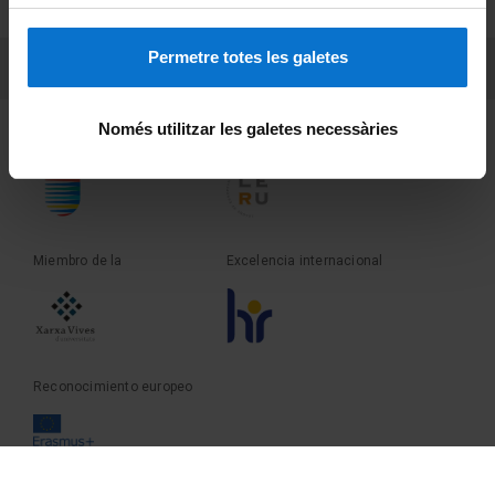
Sobre UBtv
Permetre totes les galetes
PEU 3
Contacto
Només utilitzar les galetes necessàries
Fundadora de la
Miembro de la
Miembro de la
Excelencia internacional
Reconocimiento europeo