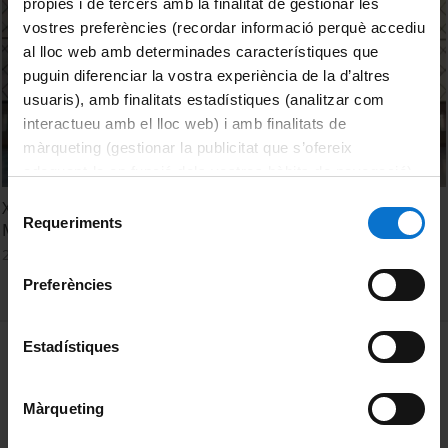
pròpies i de tercers amb la finalitat de gestionar les
vostres preferències (recordar informació perquè accediu
al lloc web amb determinades característiques que
puguin diferenciar la vostra experiència de la d’altres
usuaris), amb finalitats estadístiques (analitzar com
interactueu amb el lloc web) i amb finalitats de
màrqueting (gestionar la publicitat que s’ofereix
adequant-la en funció dels vostres hàbits de navegació).
Per obtenir més informació sobre les galetes podeu
Selecció
X Cicle de Dansa Contemporània a la UB. Adrián Vega i
consultar la
Política de galetes del lloc web de la
Requeriments
de
Magda Polo
Universitat de Barcelona
.
consentiment
23 Febrero, 2021
Preferències
MENÚ PEU 1
Estadístiques
Aviso legal
Política de Cookies
Màrqueting
PEU 2
Privacidad y términos