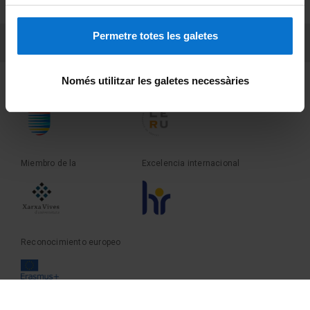
Sobre UBtv
Permetre totes les galetes
PEU 3
Contacto
Només utilitzar les galetes necessàries
Fundadora de la
Miembro de la
Miembro de la
Excelencia internacional
Reconocimiento europeo