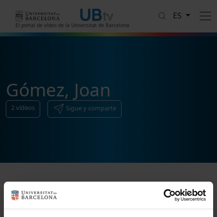
Pasar al contenido principal
ES
El portal de vídeo de la Universitat de Barcelona
Gómez, Joan
2
vídeos
Sigue y comparte
Ordenar