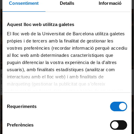
Consentiment
Detalls
Informació
Aquest lloc web utilitza galetes
El lloc web de la Universitat de Barcelona utilitza galetes
pròpies i de tercers amb la finalitat de gestionar les
vostres preferències (recordar informació perquè accediu
al lloc web amb determinades característiques que
puguin diferenciar la vostra experiència de la d’altres
usuaris), amb finalitats estadístiques (analitzar com
Cloenda de la 7a Jornada d'Investigadors Predoctorals
interactueu amb el lloc web) i amb finalitats de
Interdisciplinària JIPI 2019
màrqueting (gestionar la publicitat que s’ofereix
28 Febrero, 2019
adequant-la en funció dels vostres hàbits de navegació).
Per obtenir més informació sobre les galetes podeu
Selecció
consultar la
Política de galetes del lloc web de la
Requeriments
de
Universitat de Barcelona
.
consentiment
Preferències