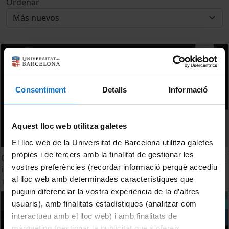
Ordenar
Consentiment
Detalls
Informació
Aquest lloc web utilitza galetes
El lloc web de la Universitat de Barcelona utilitza galetes
pròpies i de tercers amb la finalitat de gestionar les
Curs bàsic de protecció de dades personals adreçat al PDI
vostres preferències (recordar informació perquè accediu
i PAS de la UB (modalitat en línia)
al lloc web amb determinades característiques que
17 Marzo, 2023
puguin diferenciar la vostra experiència de la d’altres
usuaris), amb finalitats estadístiques (analitzar com
interactueu amb el lloc web) i amb finalitats de
màrqueting (gestionar la publicitat que s’ofereix