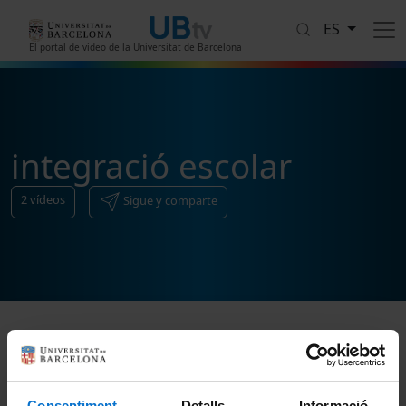
Pasar al contenido principal
ES
El portal de vídeo de la Universitat de Barcelona
integració escolar
2
vídeos
Sigue y comparte
Ordenar
Consentiment
Detalls
Informació