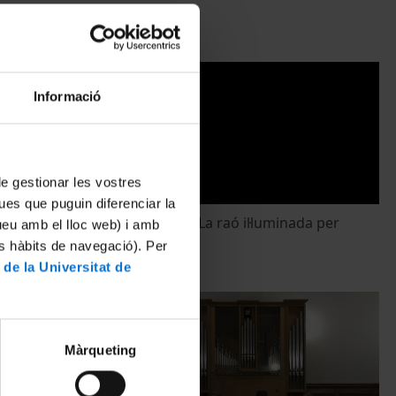
10 Marzo, 2010
Informació
 de gestionar les vostres
ues que puguin diferenciar la
ions'
'Les Beguines. La raó il·luminada per
tueu amb el lloc web) i amb
l'amor'
es hàbits de navegació). Per
3 Marzo, 2010
 de la Universitat de
Màrqueting