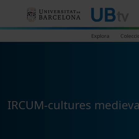
Navegació principal
Explora
Colecci
IRCUM-cultures medieva