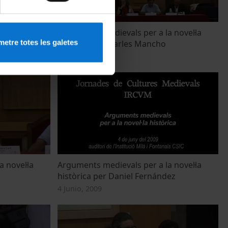
s per
Arguments medievals per a la novel·la
etre totes les galetes
històrica per Carles Mancho
4 Junio, 2009
 novel·la
Arguments medievals per a la novel·la
històrica per Daniel Fernández
4 Junio, 2009