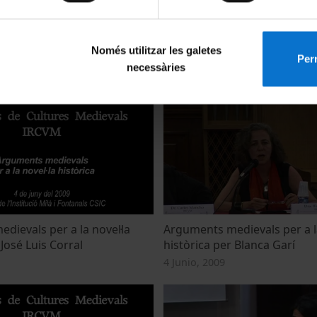
textos medievals, Taula
Teatre per a textos medieval
Només utilitzar les galetes
Perm
Meritxell Simó
necessàries
5 Junio, 2009
dievals per a la novel·la
Arguments medievals per a la
 José Luis Corral
històrica per Blanca Garí
4 Junio, 2009