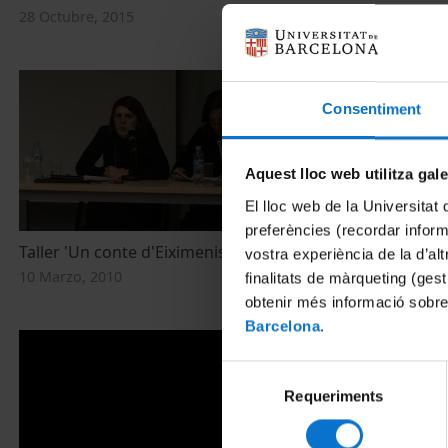
Mundial de l
28 Octubre, 2015
19 Noviembre,
Consentiment
Aquest lloc web utilitza gal
El lloc web de la Universitat 
preferències (recordar infor
Taller 'Un conte d'Eiximenis'
'Pràctiques 
vostra experiència de la d’al
la violència s
10 Marzo, 2010
finalitats de màrqueting (gest
10 Marzo, 201
obtenir més informació sobre
Barcelona
.
Selecció
Requeriments
de
consentiment