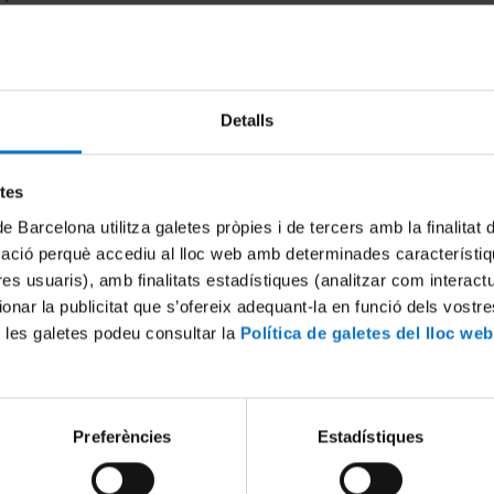
a Música
19 Mayo, 2011
 2013
Detalls
etes
de Barcelona utilitza galetes pròpies i de tercers amb la finalitat
mació perquè accediu al lloc web amb determinades característiq
femenines de relació davant
Taller 'De llibertats i repress
tres usuaris), amb finalitats estadístiques (analitzar com interac
exual'
3 Marzo, 2010
ionar la publicitat que s’ofereix adequant-la en funció dels vostr
0
 les galetes podeu consultar la
Política de galetes del lloc web
Preferències
Estadístiques