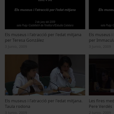
Els museus i l'atracció per l'edat mitjana
Els museus i 
per Teresa González
per Immacul
3 Junio, 2009
3 Junio, 2009
Els museus i l'atracció per l'edat mitjana.
Les fires medi
Taula rodona
Pere Verdés
3 Junio, 2009
2 Junio, 2009