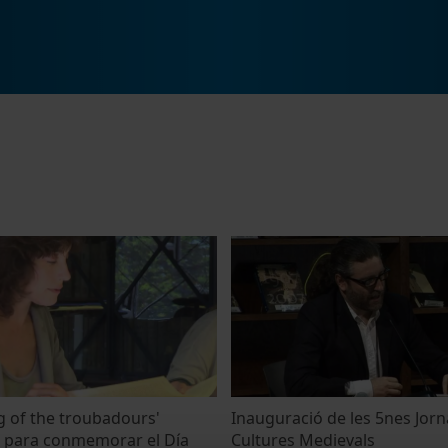
g of the troubadours'
Inauguració de les 5nes Jor
 para conmemorar el Día
Cultures Medievals