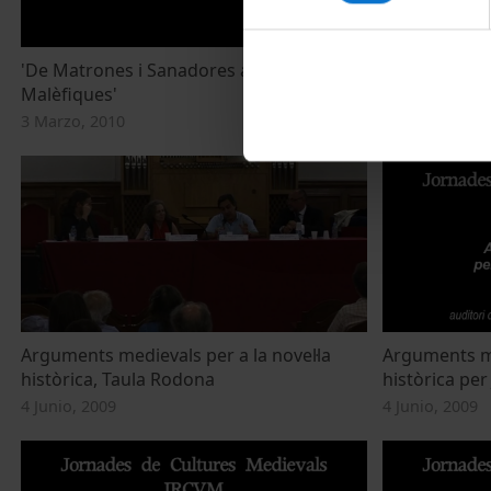
'De Matrones i Sanadores a Bruixes i
Teatre per a 
Malèfiques'
rodona
3 Marzo, 2010
5 Junio, 2009
Arguments medievals per a la novel·la
Arguments me
històrica, Taula Rodona
històrica per
4 Junio, 2009
4 Junio, 2009