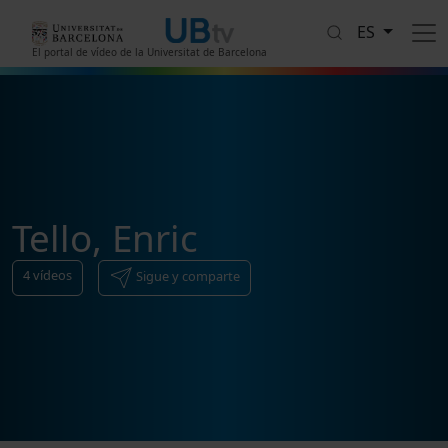
Pasar al contenido principal
ES
El portal de vídeo de la Universitat de Barcelona
Tello, Enric
4
vídeos
Sigue y comparte