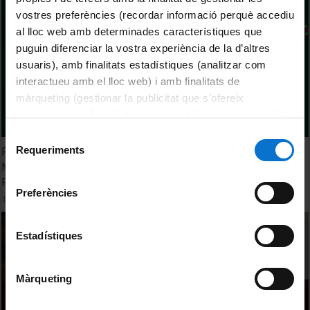
vostres preferències (recordar informació perquè accediu
al lloc web amb determinades característiques que
puguin diferenciar la vostra experiència de la d’altres
usuaris), amb finalitats estadístiques (analitzar com
interactueu amb el lloc web) i amb finalitats de
màrqueting (gestionar la publicitat que s’ofereix
adequant-la en funció dels vostres hàbits de navegació).
Per obtenir més informació sobre les galetes podeu
Selecció
consultar la
Política de galetes del lloc web de la
Requeriments
Renewing Food Culture. Securing the Future of the
de
Universitat de Barcelona
.
Mediterranean Diet as an Intangible Cultural Heritage
consentiment
Recognized by UNESCO
Preferències
14 Diciembre, 2023
Estadístiques
Màrqueting