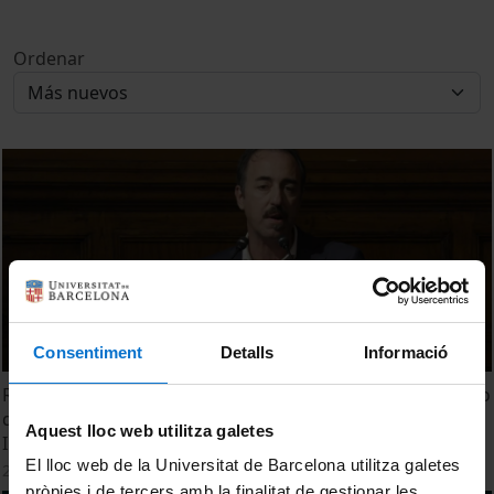
Ordenar
Consentiment
Detalls
Informació
Renovando la Cultura Alimentaria - Garantizando el Futuro
de la Dieta Mediterránea como Patrimonio Cultural
Aquest lloc web utilitza galetes
Inmaterial Reconocido por la UNESCO
El lloc web de la Universitat de Barcelona utilitza galetes
22 Diciembre, 2023
pròpies i de tercers amb la finalitat de gestionar les